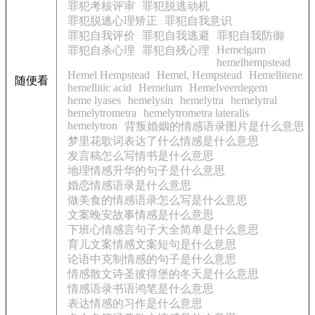
罪犯考核评审
罪犯脱逃动机
罪犯脱逃心理矫正
罪犯自我意识
罪犯自我评价
罪犯自我逃避
罪犯自我防御
Hemelgarn
罪犯自杀心理
罪犯自残心理
hemelhempstead
Hemel Hempstead
Hemel, Hempstead
Hemellitene
随便看
hemellitic acid
Hemelum
Hemelveerdegem
heme lyases
hemelysin
hemelytra
hemelytral
hemelytrometra
hemelytrometra lateralis
hemelytron
背叛婚姻的情感语录图片是什么意思
梦里花歌词表达了什么情感是什么意思
发言稿怎么写情书是什么意思
地理情感升华的句子是什么意思
婚恋情感语录是什么意思
做美食的情感语录怎么写是什么意思
文案晚安故事情感是什么意思
下班心情感言句子大全简单是什么意思
育儿文案情感文案短句是什么意思
论语中克制情感的句子是什么意思
情感散文诗圣彼得堡的冬天是什么意思
情感语录书语鸿笔是什么意思
表达情感的习作是什么意思