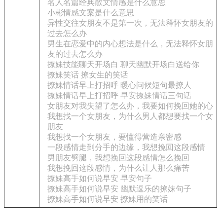
名人名篇经典散文情感是什么意思
小彬情感文案是什么意思
异性交往女朋友不是第一次，无法释怀女朋友的
过去怎么办
男生在恋爱中的内心想法是什么，无法释怀女朋
友的过去怎么办
撩妹技能聊天开场白 聊天幽默开场白送给你
撩妹笑话 撩女生的笑话
撩妹情话早上打招呼 暖心问候短句最撩人
撩妹情话早上打招呼 早安撩妹情话三句话
女朋友对我失望了怎么办，我要如何挽回她的心
我想找一个女朋友，为什么男人都想要找一个女
朋友
我想找一个女朋友，要懂得营造亲密感
一段感情走到分手的边缘，我想挽回这段感情
男朋友劈腿，我想挽回这段感情怎么挽回
我想挽回这段感情，为什么让人那么痛苦
撩妹高手如何说早安 早安句子
撩妹高手如何说早安 幽默逗乐的撩妹句子
撩妹高手如何说早安 撩妹用的笑话