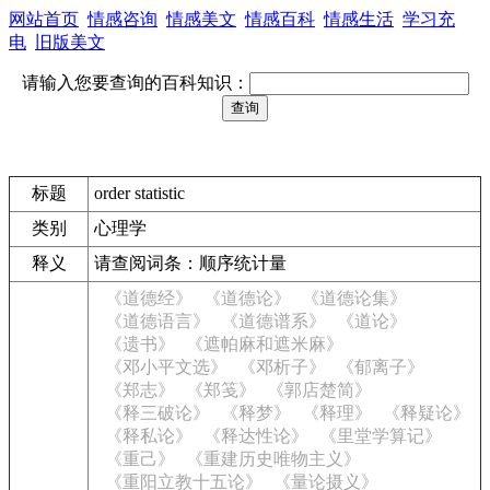
网站首页
情感咨询
情感美文
情感百科
情感生活
学习充
电
旧版美文
请输入您要查询的百科知识：
标题
order statistic
类别
心理学
释义
请查阅词条：顺序统计量
《道德经》
《道德论》
《道德论集》
《道德语言》
《道德谱系》
《道论》
《遗书》
《遮帕麻和遮米麻》
《邓小平文选》
《邓析子》
《郁离子》
《郑志》
《郑笺》
《郭店楚简》
《释三破论》
《释梦》
《释理》
《释疑论》
《释私论》
《释达性论》
《里堂学算记》
《重己》
《重建历史唯物主义》
《重阳立教十五论》
《量论摄义》