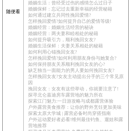
婚姻生活：曾经受过伤的感情怎么过日子
婚姻保鲜：忘记过去重新幸福的经营秘籍
随便看
如何通过建立共同性挽回爱情?
怎样挽回爱情?如何提升自己的爱情等级!
婚姻经营：婚姻生活经营的秘诀
婚姻经营：两夫妻和睦相处的秘籍
如何提升吸引力，顺利挽回女友?
婚姻生活保鲜：夫妻关系相处的秘籍
如何利用心锚挽回女友?
怎样挽回爱情?如何利用朋友身份与她复合?
如何保持朋友关系顺利挽回女友的心?
缺乏独当一面能力的男人要如何挽回女友?
怎样挽回女友?女友主动提出分手的三个常见原
因
挽回女友：女友有这些举动，你就要注意了!
探寻北仑嘉迪房车露营地的魅力所在
探索江门魅力:一日游攻略与成都露营体验
户外露营美食推荐：让你的野外烹饪更加美味
探索太原大学城 | 露营必备时尚穿搭指南
户外运动爱好者必看!维州最佳钓鱼、遛娃和露
营地推荐