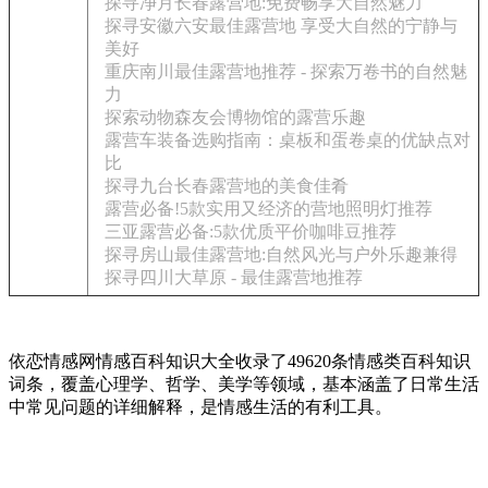
探寻净月长春露营地:免费畅享大自然魅力
探寻安徽六安最佳露营地 享受大自然的宁静与
美好
重庆南川最佳露营地推荐 - 探索万卷书的自然魅
力
探索动物森友会博物馆的露营乐趣
露营车装备选购指南：桌板和蛋卷桌的优缺点对
比
探寻九台长春露营地的美食佳肴
露营必备!5款实用又经济的营地照明灯推荐
三亚露营必备:5款优质平价咖啡豆推荐
探寻房山最佳露营地:自然风光与户外乐趣兼得
探寻四川大草原 - 最佳露营地推荐
依恋情感网情感百科知识大全收录了49620条情感类百科知识
词条，覆盖心理学、哲学、美学等领域，基本涵盖了日常生活
中常见问题的详细解释，是情感生活的有利工具。