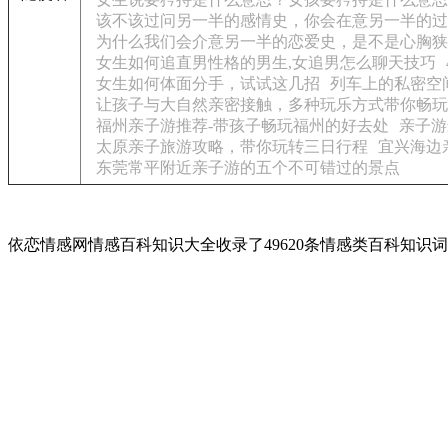
该不该过问另一半的感情史，你会在意另一半的过
为什么我们会介意另一半的恋爱史，是不是心胸狭
女生如何追直男性格的男生,女追男怎么聊天技巧
女生如何体面分手，试试这几招
列车上的私密空间
让孩子与大自然亲密接触，多种玩乐方式带你畅玩
福州亲子游推荐-带孩子畅玩福州的好去处
亲子游
太原亲子旅游攻略，带你玩转三日行程
宜兴海边
东莞常平附近亲子游的五个不可错过的景点
依恋情感网情感百科知识大全收录了49620条情感类百科知