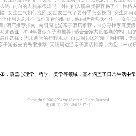
去吗
内向的人脱单很难吗，外向的人脱单就很容易了？
性格
隘
女生生气如何挽回,女朋友生气了要分手怎么挽回
女生如何
4个让男人忍不住找你复合的狠招，他再绝情也抵不住！
女生如
 | 酒店推荐指南
南阳周边游亲子酒店推荐，带你寻找家庭度假
马来西亚
2024年暑假亲子游推荐 | 适合全家共度假期的热门目
最佳选择：周末两天的行程规划
自贡周边民宿亲子游指南，为
亲子游必去的民宿推荐
无锡周边游亲子酒店推荐，为您带来欢
识词条，覆盖心理学、哲学、美学等领域，基本涵盖了日常生活中
Copyright © 2002-2024 yiyi18.com All Rights Reserved
更新时间：2026/8/6 13:47:47