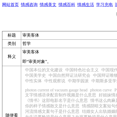
网站首页
情感咨询
情感美文
情感百科
情感生活
学习充电
标题
审美客体
类别
哲学
审美客体
释义
即“审美对象”。
中国本位的文化建设
中国特色社会主义
中国现
中国美学史
中国自然辩证法研究会
中国辩证唯
中性实体
中性观察说
中期学园派
中期斯多亚学
photon current of vacuum gauge head
photon curve
P
文字情感语录配音制作视频是什么意思
好姐妹情
《情书》这部电影名字是什么意思
情书这么肉麻
你的样子情感散文是什么意思
情感阴暗文案短句
河流情感文案句子是什么意思
结婚女人出轨婚姻
随便看
女生说要矜持是什么意思？女孩要矜持是什么意思