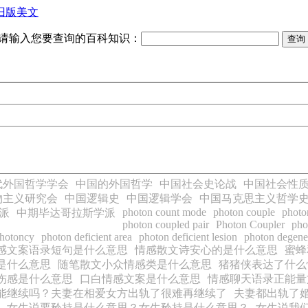
旧版美文
请输入您要查询的百科知识：
代外国哲学学会
中国的外国哲学
中国社会史论战
中国社会性
物主义研究会
中国逻辑史
中国逻辑学会
中国马克思主义哲学
photon count mode
photon couple
photo
派
中期毕达哥拉斯学派
photon coupled pair
Photon Coupler
pho
hotoncy
photon deficient area
photon deficient lesion
photon degene
感文案语录短句是什么意思
情感散文诗安心的是什么意思
蜜蜂
是什么意思
随笔散文小众情感类是什么意思
猪猪侠表达了什么
伤感是什么意思
口白情感文案是什么意思
情感聊天语录正能量
能继续吗？夫妻在相爱女方出轨了很难再继续了
夫妻都出轨了
女生说要矜持是什么意思？女生矜持是什么意思？
女生说我