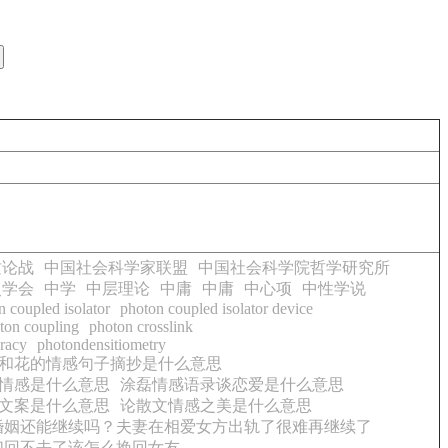
质论战
中国社会科学家联盟
中国社会科学院哲学研究所
史学会
中学
中层理论
中庸
中庸
中心项
中性学说
n coupled isolator
photon coupled isolator device
ton coupling
photon crosslink
racy
photondensitiometry
和花的情感句子摘抄是什么意思
情感是什么意思
涂磊情感语录谈恋爱是什么意思
文案是什么意思
论散文情感之美是什么意思
婚姻还能继续吗？夫妻在相爱女方出轨了很难再继续了
们回不去了该怎么挽回女友