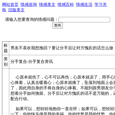
网站首页
情感咨询
情感美文
情感百科
情感生活
学习充
电
旧版美文
请输入您要查询的情感问题：
标
男友不喜欢我想挽回？要让分手后让对方愧疚的话怎么做
题
类
分手复合-分手复合资讯
别
心原本就伤了，心不可以再伤；心原本就凉了，用手心
心捧着，认真去暖着心；心原本就痛了，坠落到地面上会
了，因此用自身的手将自身的心捧着。不能到跟男朋友分
想着分手如何挽留。分手后让对方愧疚的话不是万能的，
配合行动。
如果可以，想轻轻地抱你一直在怀；如果可以，想轻轻
一下；你的快乐便是我的幸福，你的忧愁是我的忧愁，你