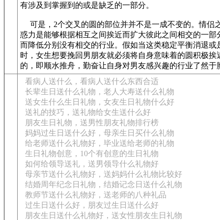
有涉及到掌握到的或是缺乏的一部分。
可是，2个交叉的圆的部位并并不是一成不变的。情侣
惑力是能够根据相互之间挨近而扩大彼此之间相交的一部
而降低分别没有相交的行业。假如当这类稳定平衡消退或
时，女生想要挽回男朋友就必须将自身意味着的圆积极挨
的，即顺水推舟，勤奋让自身对男友感兴趣的行业了然于
看病人送什么，看病人送什么东西合适
长辈生日送什么礼物，老人大寿送什么礼物
送女生什么生日礼物，女友生日礼物什么好
送礼的技巧，送礼物给女生送什么好
朋友生日礼物，送男性朋友礼物排行榜
妈妈过生日送什么好，母亲生日买什么礼物
给老师送什么礼物好，毕业送给老师的礼物
生日礼物创意，10个有创意的生日礼物
如何给领导送礼，送男领导什么礼物好
母亲节送什么礼物好，送妈妈什么礼物比较好
结婚周年纪念日礼物，结婚记念日送什么礼物
教师节送什么礼物好，送老师的八种礼品
过生日送什么好，朋友过生日送什么好
朋友生日送什么礼物好，送女性朋友生日礼物