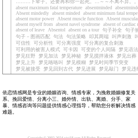
………下辈子。还要再和你一起死。…～～不离不弃。
absent maximum fatal temperature
absentminded
absentmind
Absent mindedly
absent minded
absent minimum fatal tempe
absent motor power
Absent muscle function
Absent muscular
absent myself from
absent navel syndrome
absent of cardiac 
absent of leave
Absentol
absent on a tour
句子补全
句子
句子－图画匹配
句法
句法策略
叩其两端
叫声刺激
可信性
可分析性
可分离强度
可分离的复合刺激
可利用的被害人模式
可卡因
可变的个人间隔
梦见语
梦见狂野
梦见加法
梦见神秘
梦见搅拌液体
梦见出葬
梦见上升
梦见咯咯叫
梦见模糊
梦见时间季节突变
梦见被接受
梦见回到古代
梦见进展
梦见敲门
梦见违
依恋情感网是专业的婚姻咨询、情感专家，为挽救婚姻修复关
系、挽回爱情、分离小三、婚外情、出轨、离婚、分手、家
暴、情感咨询等问题提供情感心理指导，帮助您分析解决情感
难题。