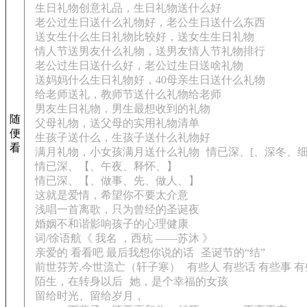
生日礼物创意礼品，生日礼物送什么好
老公过生日送什么礼物好，老公生日送什么东西
送女生什么生日礼物比较好，送女生生日礼物
情人节送男友什么礼物，送男友情人节礼物排行
老公过生日送什么好，老公过生日送啥礼物
送妈妈什么生日礼物好，40母亲生日送什么礼物
给老师送礼，教师节送什么礼物给老师
男友生日礼物，男生最想收到的礼物
随
父母礼物，送父母的实用礼物清单
便
生孩子送什么，生孩子送什么礼物好
看
满月礼物，小女孩满月送什么礼物
情已深、[、深冬、细
情已深、【、午夜、释怀、】
情已深、【、做事、先、做人、】
这就是爱情，希望你不要太介意
浅唱一首离歌，只为曾经的圣诞夜
婚姻不和谐影响孩子的心理健康
词/徐语航《 我名 ，西杭 ——苏沐 》
亲爱的 看看吧 最后我想你说的话
圣诞节的“结”
前世芬芳.今世流亡（轩子寒）
有些人 有些话 有些事 
陌生，在转身以后
她，是个幸福的女孩
留给时光、留给岁月，