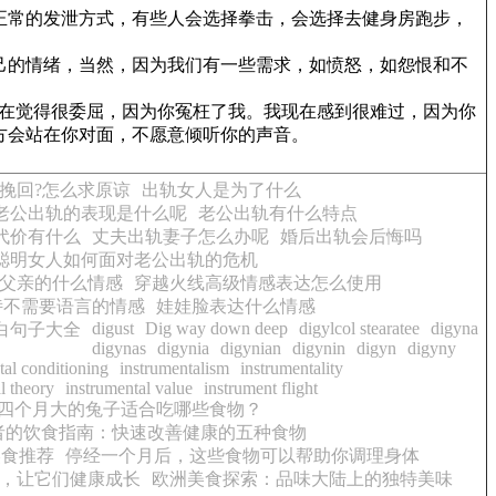
正常的发泄方式，有些人会选择拳击，会选择去健身房跑步，
己的情绪，当然，因为我们有一些需求，如愤怒，如怨恨和不
在觉得很委屈，因为你冤枉了我。我现在感到很难过，因为你
方会站在你对面，不愿意倾听你的声音。
挽回?怎么求原谅
出轨女人是为了什么
老公出轨的表现是什么呢
老公出轨有什么特点
代价有什么
丈夫出轨妻子怎么办呢
婚后出轨会后悔吗
聪明女人如何面对老公出轨的危机
父亲的什么情感
穿越火线高级情感表达怎么使用
诗不需要语言的情感
娃娃脸表达什么情感
digust
Dig way down deep
digylcol stearatee
digyna
白句子大全
digynas
digynia
digynian
digynin
digyn
digyny
tal conditioning
instrumentalism
instrumentality
l theory
instrumental value
instrument flight
四个月大的兔子适合吃哪些食物？
者的饮食指南：快速改善健康的五种食物
美食推荐
停经一个月后，这些食物可以帮助你调理身体
，让它们健康成长
欧洲美食探索：品味大陆上的独特美味