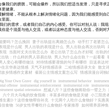
像我们的膀胱，可能会爆炸，所以我们想适当发泄，只是寻求
体更健康。
解情绪，不能从根本上解决情绪化问题，因为我们能感受到自
在里面。
我们的需求，或者我们自己的内心感受。你可以对别人说：我现
或你是个混蛋与他人交流，或者以这种态度与他人交流，否则对
能要吗？怎么挽回
妻子出轨提出离婚怎么办
动手打了老婆怎么
表现是什么呢
男人出轨的表现是什么
男人出轨会再次出轨吗
表现
当面对丈夫出轨怎么办
老公出轨了怎么办才好呢
出轨的
友出轨：什么样的男人容易出轨
男人为什么会出轨？一起看看
男人变心有哪些做法
对待情感要谨慎的句子有哪些
目送表达对
小住京华表达情感
天气不好情感语录
二哈情感语录大全
散文
对故乡情感作文素材
雀斑公主情感文案怎么写
情感浪漫台词独
ig Your Own Grave
dig yourself in
instrumental behavior
instrumen
ntal offense
instrumental reinforcement
instrumental role
instrumenta
nstrument spatial orientation
想减八斤？这些食物将助你一臂之力
适
六个月大乌龟的饮食指南：丰富多样的食物是关键
小三阳患
维生素D？这些食物帮你补充
十元两个人吃什么食物好？实惠
最佳食物
50岁女性早餐吃什么食物好-专家推荐
如何喂养原神鱼