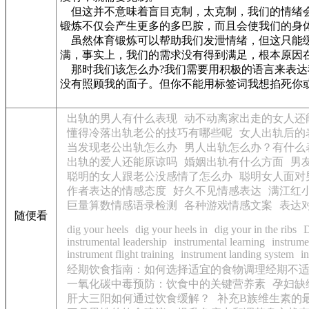
但这并不意味着盲目克制，太克制，我们的情绪会
锻炼不仅会产生更多的多巴胺，而且会使我们的身
虽然体育锻炼可以帮助我们发泄情绪，但这只能缓
满，事实上，我们的需求没有得到满足，根本原因
那时我们该怎么办?我们需要用积极的语言来表达
没有照顾我的面子。但你不能用标签词我想掐死你
出轨的男人有什么表现
动不动离家出走的女人还
懂得冷落出轨老公的技巧有哪些呢
女人出轨后的
当发现老公出轨怎么办
男人出轨怎么办？有什么
出轨的爱人还能原谅吗
婚姻出轨有什么方面
男
聪明的女人跟老公没感情了怎么办
聪明女人面对
作者表达的情感态度
好久不见情感表达
满江红
巨量算数情感语录检测
各种游戏情感文案
表达
随便看
dig your heels
dig your heels in
dig your in the ribs
D
instrumental leadership
instrumental learning
instrume
instrument flight training
instrument landing system
i
经期饮食指南：如何选择适宜的食物调理经期不
一氧化碳中毒预防：饮食中的关键营养素
孕妇缺
肝大三阳如何通过饮食缓解？
补充B族维生素的