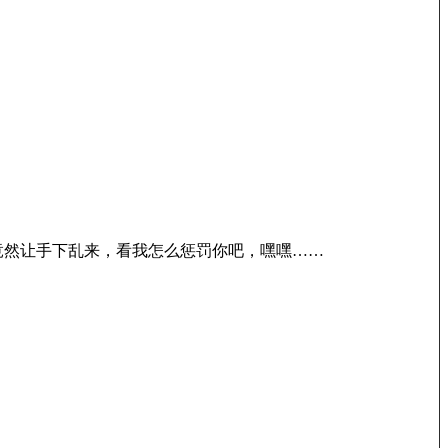
然让手下乱来，看我怎么惩罚你吧，嘿嘿……