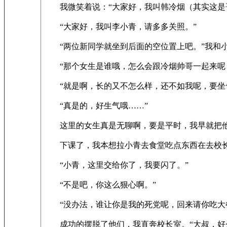
我微笑着说：“大家好，我叫韩冷烟（其实这是哥
“大家好，我叫李小青，请多多关照。”
“两位新同学就坐到后面的空位置上吧。”我和小
“那个女生是谁哦，怎么会跟冷烟帅哥一起来呢，
“就是啊，长的又不怎么样，还不如我呢，要坐
“真是的，好生气哦……”
这里的女生真是无聊啊，要是平时，我早就把他
下课了，我本想拉小青去食堂吃点东西在去校长
“小青，这里交给你了，我要闪了。”
“不是吧，你这么狠心啊。”
“没办法，谁让你是我的死党呢，回来请你吃大
成功的摆脱了他们，我直奔校长室。“大叔，好久