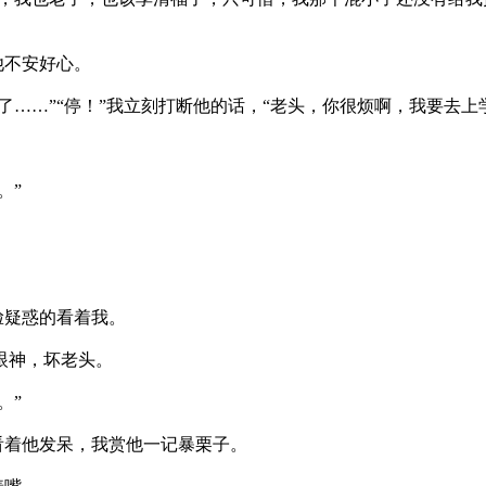
他不安好心。
…”“停！”我立刻打断他的话，“老头，你很烦啊，我要去上
。
。”
脸疑惑的看着我。
眼神，坏老头。
。”
着他发呆，我赏他一记暴栗子。