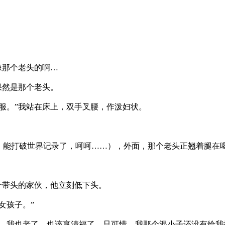
像那个老头的啊…
果然是那个老头。
。”我站在床上，双手叉腰，作泼妇状。
能打破世界记录了，呵呵……），外面，那个老头正翘着腿在
带头的家伙，他立刻低下头。
女孩子。”
我也老了，也该享清福了，只可惜，我那个混小子还没有给我找