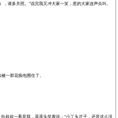
，请多关照。”说完我又冲大家一笑，惹的大家连声尖叫。
知被一群花痴包围住了。
向叔叔一看是我，遥遥头笑着说：“小丫头片子，还是这么没