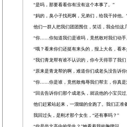
“是吗，那要看看你有没有这个本事了。”
“妈的，臭小子找死啊，兄弟们，给我干掉他。
他们一群人把我们团团围住，笑话，我会怕这几
“你……你知道我们是谁吗，竟然敢对我们动手
“哦？看来你们还挺有来头的，报上大名，看本
“我们青龙帮有谁不认识的，你今天得罪了我们，
“原来是青龙帮的啊，难道你们成老头没告诉你们
“你……你是谁，竟然敢侮辱我们帮主，你真是
“回去告诉你们那个成老头，就说他的小宝贝过几
他们赶紧站起来，一溜烟的全跑了。我们正准备
我回过头，是刚才那个女生，“还有事吗？”
“你是尚文高中的学生？”她看着我的胸牌问。