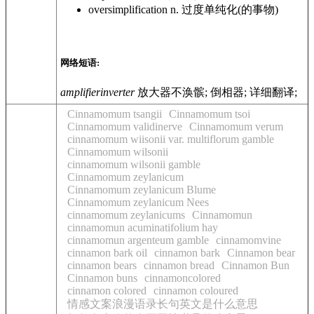
oversimplification
n. 过度单纯化(的事物)
网络短语:
amplifierinverter
放大器不涣髌; 倒相器; 详细翻译;
Cinnamomum tsangii
Cinnamomum tsoi
Cinnamomum validinerve
Cinnamomum verum
cinnamomum wiisonii var. multiflorum gamble
Cinnamomum wilsonii
cinnamomum wilsonii gamble
Cinnamomum zeylanicum
Cinnamomum zeylanicum Blume
Cinnamomum zeylanicum Nees
cinnamomum zeylanicums
Cinnamomun
cinnamomun acuminatifolium hay
cinnamomun argenteum gamble
cinnamomvine
cinnamon bark oil
cinnamon bark
Cinnamon bear
cinnamon bears
cinnamon bread
Cinnamon Bun
Cinnamon buns
cinnamoncolored
cinnamon colored
cinnamon coloured
情感文案浪漫语录长句英文是什么意思