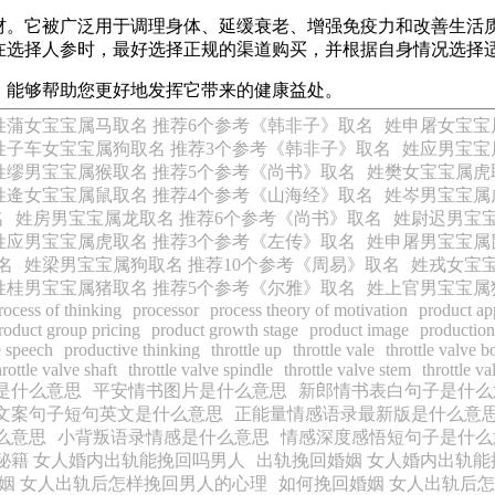
材。它被广泛用于调理身体、延缓衰老、增强免疫力和改善生活
在选择人参时，最好选择正规的渠道购买，并根据自身情况选择
，能够帮助您更好地发挥它带来的健康益处。
姓蒲女宝宝属马取名 推荐6个参考《韩非子》取名
姓申屠女宝宝
姓子车女宝宝属狗取名 推荐3个参考《韩非子》取名
姓应男宝宝
姓缪男宝宝属猴取名 推荐5个参考《尚书》取名
姓樊女宝宝属虎
姓逄女宝宝属鼠取名 推荐4个参考《山海经》取名
姓岑男宝宝属
名
姓房男宝宝属龙取名 推荐6个参考《尚书》取名
姓尉迟男宝宝
姓应男宝宝属虎取名 推荐3个参考《左传》取名
姓申屠男宝宝属
名
姓梁男宝宝属狗取名 推荐10个参考《周易》取名
姓戎女宝宝
姓桂男宝宝属猪取名 推荐5个参考《尔雅》取名
姓上官男宝宝属
rocess of thinking
processor
process theory of motivation
product ap
roduct group pricing
product growth stage
product image
production
e speech
productive thinking
throttle up
throttle vale
throttle valve 
hrottle valve shaft
throttle valve spindle
throttle valve stem
throttle va
是什么意思
平安情书图片是什么意思
新郎情书表白句子是什么
文案句子短句英文是什么意思
正能量情感语录最新版是什么意
么意思
小背叛语录情感是什么意思
情感深度感悟短句子是什么
秘籍 女人婚内出轨能挽回吗男人
出轨挽回婚姻 女人婚内出轨能
姻 女人出轨后怎样挽回男人的心理
如何挽回婚姻 女人出轨后