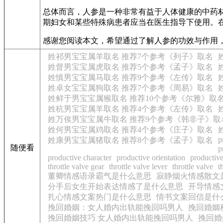
总体而言，人参是一种非常有益于人体健康的中药
期妇女和某些特殊病患者应当在医生指导下使用。
感谢您阅读本文，希望通过了解人参的功效与作用
姓祁男宝宝属羊取名 推荐7个参考《列子》取名
姓督男宝宝属虎取名 推荐5个参考《孟子》取名
姓慎男宝宝属马取名 推荐9个参考《左传》取名
姓卓女宝宝属狗取名 推荐7个参考《周易》取名
姓鲜于男宝宝属猴取名 推荐10个参考《尔雅》取
姓杭男宝宝属羊取名 推荐4个参考《左传》取名
姓万俟男宝宝属牛取名 推荐9个参考《韩非子》取
姓何男宝宝属鸡取名 推荐4个参考《庄子》取名
p
姓康男宝宝属猪取名 推荐8个参考《孟子》取名
随便看
p
productive character
productive orientation
productiv
throttle valve gear
throttle valve lever
throttle valve
t
董卿情感语录霸气是什么意思
寂静烟火情感散文
分手后女生开始表达情感了是什么意思
开导情感
扎心情感文案热门是什么意思
情书文案回信是什
挽回婚姻：女人婚内出轨能挽回吗男人
挽回婚姻
挽回婚姻技巧 女人婚内出轨能挽回吗男人
挽回婚