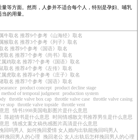
质量等方面。然而，人参并不适合每个人，特别是孕妇、哺乳
适当的用量。
属牛取名 推荐9个参考《山海经》取名
属猴取名 推荐3个参考《列子》取名
取名 推荐9个参考《国语》取名
虎取名 推荐7个参考《尚书》取名
属鸡取名 推荐7个参考《国语》取名
鼠取名 推荐4个参考《左传》取名
属虎取名 推荐4个参考《庄子》取名
猪取名 推荐7个参考《国语》取名
pearance
product concept
product decline stage
 method of temporal judgment
production system
body
throttle valve box cap
throttle valve case
throttle valve casing
lve stop
throttle valve topside
throttle vent
意思
情书1998美国电影图片是什么意思
思
陈超情书是什么意思
时间情感散文书推荐男生是什么意思
意思
情感文案文稿伤感图片高清是什么意思
挽回吗男人
如何挽回爱情 女人婚内出轨能挽回吗男人
怎样挽回男人的心理
挽回老公 女人出轨后怎样挽回男人的心理