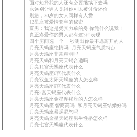
面对短择我的人还有必要继续下去吗
永远别让男人觉得你可以被讨价还价
别急，30岁的女人同样有人爱
12星座被爱情套牢的秘密
直男：我这是凭实力单的身 你凭什么说我！
真正疼爱你的男人都有这3种表现
四个房间选一个 一秒测出你最不愿离开的人
月亮天蝎座绝情吗
月亮天蝎座气质特点
月亮天蝎座非常精明吗
月亮天蝎和月亮天蝎合适吗
月亮11宫天蝎座代表什么
月亮天蝎座6宫代表什么
月亮双鱼太阳天蝎座的人怎么样
月亮天蝎座9宫代表什么
月亮2宫天蝎座代表什么
月亮天蝎座金星摩羯座的人怎么样
月亮天蝎座 智商高吗
和月亮天蝎座结婚好吗
月亮天蝎座暴躁易怒吗
月亮天蝎金星天蝎座男生性格怎么样
月亮七宫天蝎座代表什么