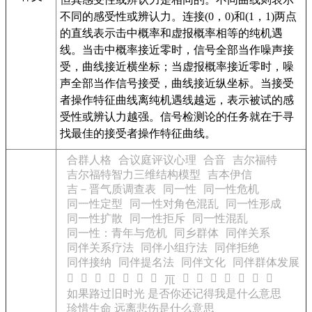
不同的感受性或辨认力。连接(0，0)和(1，1)两点
的直线表示击中概率和虚报概率相等的纯机遇
线。当击中概率接近零时，信号全部当作噪声接
受，曲线接近横坐标；当虚报概率接近零时，噪
声全部当作信号接受，曲线接近纵坐标。当接受
者操作特征曲线离纯机遇线越远，表示被试的感
受性或辨认力越强。信号检测论的任务就在于寻
找最佳的接受者操作特征曲线。
合群人格
合议庭评议心理
合音
吉尔福特
吉尔福特智力三维结构模型
吉本伊信
吉－晋气质调查表
同一性
同一性危机
同一性定型
同一性对角色混乱
同一性形成
同一性扩散
同一性拒斥
同一性混乱
同一性：青年与危机
同乡群体
同伴关系
同伴关系疗法
同伴小组疗法
同伴拒绝
同伴接纳
同伴提名法
同伴文化
同伴群体发展
𥗾
𥗿
𥘀
𥘁
𥘂
𥘃
𥘄
𥘆
𥘇
𥘈
𥘉
𥘊
𥘋
𥘌
𥘅
如果路过旧时光 是否你还记得我是什么意思
珍惜生命 远离悲伤是什么意思