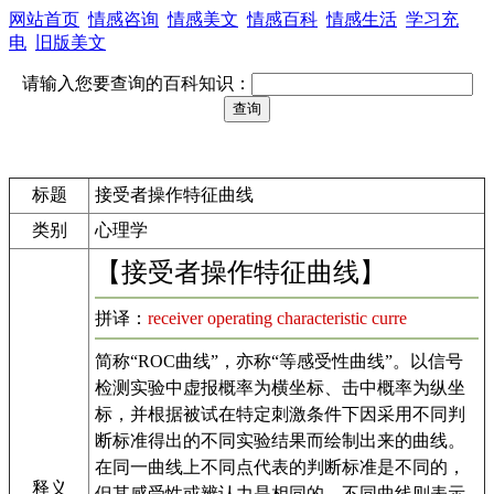
网站首页
情感咨询
情感美文
情感百科
情感生活
学习充
电
旧版美文
请输入您要查询的百科知识：
标题
接受者操作特征曲线
类别
心理学
【接受者操作特征曲线】
拼译：
receiver operating characteristic curre
简称“ROC曲线”，亦称“等感受性曲线”。以信号
检测实验中虚报概率为横坐标、击中概率为纵坐
标，并根据被试在特定刺激条件下因采用不同判
断标准得出的不同实验结果而绘制出来的曲线。
在同一曲线上不同点代表的判断标准是不同的，
释义
但其感受性或辨认力是相同的。不同曲线则表示