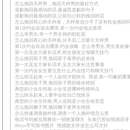
怎么挽回天秤男，挽回天秤男的最好方式
道歉挽回最感动的话,最诚恳道歉的句子
道歉挽回最感动的话,让前任心软的挽回的话
怎么挽回死心的天秤座，天秤座说分手了还有机会挽回
第1次约会应该去哪里,第一次约会地点推荐
怎么夸男生,夸一个男生帅的彩虹屁
怎么挽回死心的天秤座,分手后二次吸引天秤男
第1次约会应该去哪里,约会攻略
怎么夸男生,男生喜欢被
第一次见女方家长话术,和女朋友父母聊天技巧
怎么挽回双子男,挽回双子座男的必杀技
第一次见女方家长话术,见女方家长注意事项
第一次约会女生要注意什么,约会技巧和聊天技巧
怎么快乐起来,一个人如何才能快乐
简述,第一印象的重
怎么挽回双子男,挽回双子男的致命绝招
典型的小女生性格,小女生是哪种性格特点
怎么快乐起来,人要学会给自己找快乐
典型的小女生性格,男人说我是小女生啥意思
怎么挽回狮子男,挽回狮子座男生绝招
怎么快速调查婚外情,调查一个人婚外情怎么查
电话号码被拉黑教你一招恢复聊天
头发已剪短情感语录
tfboys手写情书图片
情感散文作业怎么写才好