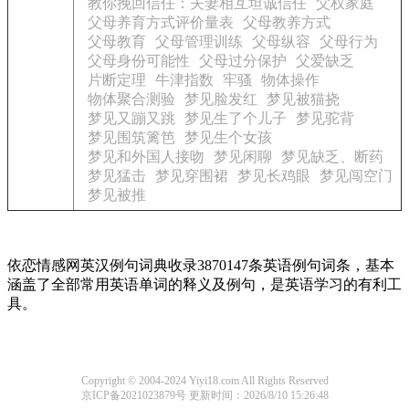
教你挽回信任：夫妻相互坦诚信任
父权家庭
父母养育方式评价量表
父母教养方式
父母教育
父母管理训练
父母纵容
父母行为
父母身份可能性
父母过分保护
父爱缺乏
片断定理
牛津指数
牢骚
物体操作
物体聚合测验
梦见脸发红
梦见被猫挠
梦见又蹦又跳
梦见生了个儿子
梦见驼背
梦见围筑篱笆
梦见生个女孩
梦见和外国人接吻
梦见闲聊
梦见缺乏、断药
梦见猛击
梦见穿围裙
梦见长鸡眼
梦见闯空门
梦见被推
依恋情感网英汉例句词典收录3870147条英语例句词条，基本
涵盖了全部常用英语单词的释义及例句，是英语学习的有利工
具。
Copyright © 2004-2024 Yiyi18.com All Rights Reserved
京ICP备2021023879号
更新时间：2026/8/10 15:26:48