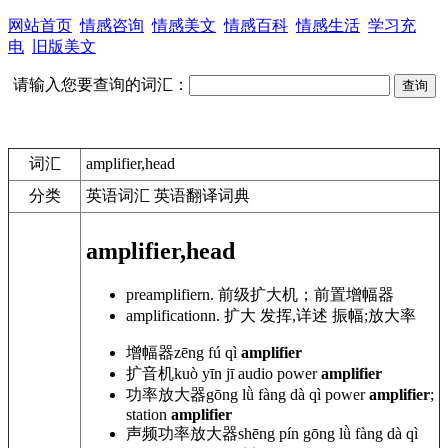
网站首页
情感咨询
情感美文
情感百科
情感生活
学习充
电
旧版美文
请输入您要查询的词汇：
词汇
amplifier,head
分类
英语词汇 英语翻译词典
amplifier,head
preamplifier
n. 前级扩大机；前置增幅器
amplification
n. 扩大 发挥,详述 振幅;放大率
增幅器
zēng
fú qì
amplifier
扩音机
kuò yīn jī audio
power
amplifier
功率放大器
gōng lǜ fàng dà qì power
amplifier
;
station
amplifier
声频功率放大器
shēng pín gōng lǜ fàng dà qì