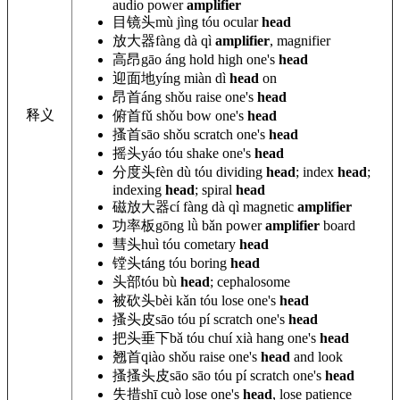
audio
power
amplifier
目镜头
mù
jìng tóu
ocular
head
放大器
fàng dà qì
amplifier
, magnifier
高昂
gāo áng hold
high
one
's
head
迎面地
yíng miàn
dì
head
on
昂首
áng shǒu raise
one
's
head
释义
俯首
fǔ shǒu bow
one
's
head
搔首
sāo shǒu scratch
one
's
head
摇头
yáo tóu shake
one
's
head
分度头
fèn dù tóu dividing
head
; index
head
;
indexing
head
; spiral
head
磁放大器
cí fàng dà qì magnetic
amplifier
功率板
gōng lǜ bǎn power
amplifier
board
彗头
huì tóu
cometary
head
镗头
táng tóu
boring
head
头部
tóu
bù
head
; cephalosome
被砍头
bèi kǎn tóu lose
one
's
head
搔头皮
sāo tóu pí scratch
one
's
head
把头垂下
bǎ tóu chuí xià hang
one
's
head
翘首
qiào shǒu raise
one
's
head
and look
搔搔头皮
sāo sāo tóu pí scratch
one
's
head
失措
shī cuò lose
one
's
head
, lose patience