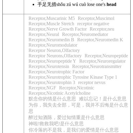
手足无措
shǒu zú wú cuò lose
one
's
head
Receptor,Muscarinic M5
Receptor,Muscimol
Receptor,Muscle Stretch
receptor negative
Receptor,Nerve Growth Factor
Receptor,neu
Receptor,Neural
Receptor,Neuromediator
Receptor,Neuromedin B
Receptor,Neuromedin K
Receptor,Neuromodulator
Receptor Neuron,Olfactory
Receptor Neurons,Olfactory
Receptor,Neuropeptide
Receptor,Neuropeptide Y
Receptor,Neuroregulator
Receptor,Neurotensin
Receptor,Neurotransmitter
Receptor,Neurotrophic Factor
Receptor,Neurotrophic Tyrosine Kinase Type 1
Receptor,Neurotrophin 3
receptor nevus
Receptor,NGF
Receptor,Nicotinic
Receptor,Nicotinic Acetylcholine
默念你的情是什么意思
难以忘记！是什么意思
为你，我失去全部，可是，我并不后悔是什么意
思
醉过知酒陈，爱过知情重是什么意思
神啦!救救我吧!是什么意思
你冷落的不是我，是我们的爱情是什么意思