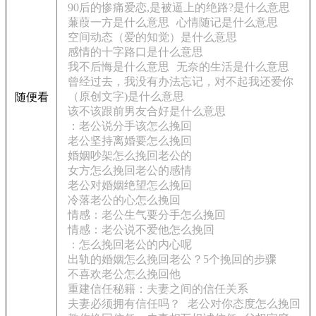
90后的惨痛爱恋,是被逼上的绝路?是什么意思
蒹葭一方是什么意思
心情随记是什么意思
空间动态（爱的知觉）是什么意思
感情的十字路口是什么意思
我不后悔是什么意思
无奈的生活是什么意思
曾经过去，我没有办法忘记，对不起我还爱你
（原创文字)是什么意思
随便看
该不该跟前男友合好是什么意思
：老公说分手该怎么挽回
老公坚持离婚要怎么挽回
婚姻吵架怎么挽回老公的
女方怎么挽回老公的感情
老公对婚姻绝望怎么挽回
冷落老公的心怎么挽回
情感：老公生气要分手怎么挽回
情感：老公说不爱他怎么挽回
：怎么挽回老公的内心呢
出轨的婚姻怎么挽回老公？5个挽回的步骤
不喜欢老公怎么挽回他
重建信任秘籍：夫妻之间的信任关系
夫妻必须拥有信任吗？
老公对你态度怎么挽回