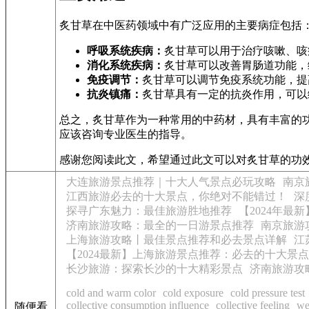
炙甘草在中医药领域中有广泛应用的主要病症包括
呼吸系统疾病：
炙甘草可以用于治疗咳嗽、咳
消化系统疾病：
炙甘草可以改善胃肠道功能，
免疫调节：
炙甘草可以调节免疫系统功能，提
抗炎镇痛：
炙甘草具有一定的抗炎作用，可以
总之，炙甘草作为一种常用的中药材，具有丰富的
应该咨询专业医生的指导。
感谢您阅读此文，希望通过此文可以对炙甘草的功
大连旅游景点推荐｜十大人气景点必玩攻略
南京
江西旅游必去的十大景点，你绝对不能错过！
深
探寻广东魅力：最佳旅游胜地推荐
【2024年
济南旅游攻略：最全的一日游景点推荐
南京旅游
上海旅游攻略丨最佳景点推荐和必去景点详解
江
【2024最新】上海旅游景点推荐：必去的十大景点
长沙旅游：探索长沙的十大精彩景点
济南旅游攻
cold and warm color
cold exposure
cold pressure test
collective consumption influence
collective feeling
we
随便看