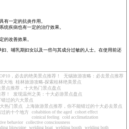
具有一定的抗炎作用。
系统疾病也有一定的治疗效果。
定的改善效果。
孕妇、哺乳期妇女以及一些与其成分过敏的人士。在使用前还
TOP10，必去的绝美景点推荐！
无锡旅游攻略：必去景点推荐
原大地
桂林旅游攻略-探索桂林绝美景点
必去景点推荐，十大热门景点盘点
推荐！
发现温州之美：十大必游景点盘点
可错过的六大景点
大热门景点
上海旅游景点推荐，你不能错过的十大必去景点
cohabition of the aged
cohort effect
错过的十个地方
coinical feeling
cold acclimatization
tive behavior
collective consciousness
ding blowpipe
welding boat
welding booth
welding both