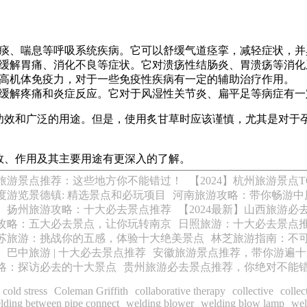
：
痰、喘息等呼吸系统疾病。它可以舒缓气道痉挛，减轻症状，并
缓解胃痛、消化不良等症状。它对溃疡性结肠炎、胃溃疡等消化
高机体免疫力，对于一些免疫性疾病有一定的辅助治疗作用。
缓解疼痛和炎症反应。它对于风湿性关节炎、扁平足等病症有一
功效和广泛的用途。但是，使用炙甘草时应该谨慎，尤其是对于
效、作用及其主要用途有更深入的了解。
旅游景点推荐：这些地方你不能错过！
【2024】杭州旅游景点
度游览景德镇: 精选景点和必玩项目
河南旅游攻略：带你畅游中
最新】扬州旅游攻略：十大必去景点推荐
【2024最新】山西旅游
攻略：五大必去景点，让你玩转南京
日照旅游：十大必去景点
苏旅游：挑战你的五感，体验十大绝美景点
林芝旅游指南：不
巴中旅游 | 十大必去景点推荐
安徽旅游景点推荐，带你游遍十
略：探访必去的十大景点
贵州旅游必去景点推荐，你绝对不能
cold stress
Coleman Griffith
collaborative therapy
collective
collec
lding between pipe connect
welding blower
welding blow lamp
wel