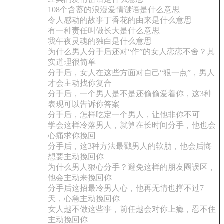
108个含蓄的浪漫爱情谜语是什么意思
令人感动的故事丁香花的由来是什么意思
有一种责任叫做长大是什么意思
我午夜灵魂的独白是什么意思
为什么男人分手后还对“作”的女人恋恋不舍？其
实道理很简单
分手后，女人在这些方面对自己“狠一点”，男人
才会主动找你复合
分手后，一个男人是不是还偷偷爱着你，这3种
表现可以告诉你答案
分手后，怎样吃定一个男人，让他非你不可
学会这样冷落男人，就算在长时间分手，他也会
心痛求你挽回
分手后，这3种方法最戳男人的软肋，他会后悔
想要主动挽回你
为什么男人狠心分手？避免这样的朋友圈误区，
他会主动来挽回你
分手后这招最冷男人心，他再无情也撑不过7
天，心急主动挽回你
女人越不做这些事，前任越会对你上瘾，忍不住
主动挽回你