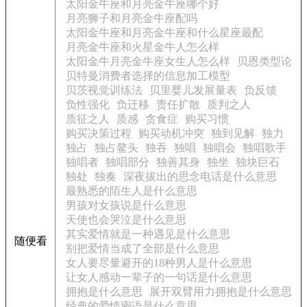
太阳金牛座和月亮金牛座哪个好
月亮狮子和月亮金牛座配吗
太阳金牛座和月亮金牛座和什么星座最配
月亮金牛座和火星金牛人怎么样
太阳金牛月亮金牛座女生人怎么样
贝恩类型论
贝特曼消费者选择的信息加工模型
贝茨视觉训练法
贝里婴儿发展量表
负反馈
负性强化
负迁移
责任扩散
质判之人
质征之人
质感
贪食症
购买习惯
购买决策过程
购买动机冲突
独到见解
独力
独占
独占鳌头
独吞
独唱
独唱会
独唱歌手
独唱者
独唱部分
独善其身
独坐
独块巨石
独处
独奏
深夜拔出的思念电话是什么意思
最熟悉的陌生人是什么意思
男孩对女孩说是什么意思
天使也会哭泣是什么意思
其实爱情就是一种遇见是什么意思
随便看
别把爱情当成了全部是什么意思
女人要尽量避开的18种男人是什么意思
让女人感动一辈子的一句话是什么意思
拥抱是什么意思
展开双臂用力拥抱是什么意思
经典的爱情密语是什么意思