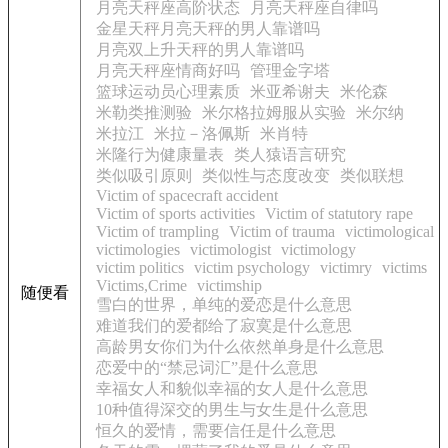
月亮天秤座高阶状态
月亮天秤座自律吗
金星天秤月亮天秤的男人靠谱吗
月亮双上升天秤的男人靠谱吗
月亮天秤座情商好吗
管理金字塔
篮球运动员心理素质
米亚希谢夫
米伦森
米勒类推测验
米尔格拉姆服从实验
米尔纳
米拉江
米拉－洛佩斯
米肖特
米隆行为健康量表
类人猿语言研究
类似吸引原则
类似性与态度改变
类似联想
Victim of spacecraft accident
Victim of sports activities
Victim of statutory rape
Victim of trampling
Victim of trauma
victimological
victimologies
victimologist
victimology
victim politics
victim psychology
victimry
victims
Victims,Crime
victimship
随便看
雪白的世界，单纯的爱恋是什么意思
难道我们的爱都给了寂寞是什么意思
高龄男女你们为什么依然单身是什么意思
恋爱中的“禁忌词汇”是什么意思
幸福女人和貌似幸福的女人是什么意思
10种值得深交的男生与女生是什么意思
恒久的爱情，需要信任是什么意思