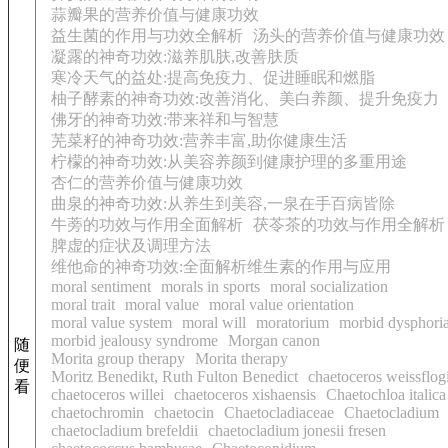
蒜瓣果的营养价值与健康功效
益生菌的作用与功效全解析
汤头的营养价值与健康功效
凝露的神奇功效:滋养肌肤,改善肤质
寒冷天气的益处:提高免疫力、促进睡眠和燃脂
柚子酵素的神奇功效:改善消化、美白养颜、提升免疫力
佛牙的神奇功效:带来祥和与智慧
芜菜籽的神奇功效:营养丰富,助你健康生活
柠檬的神奇功效:从美容养颜到健康护理的多重用途
杏仁的营养价值与健康功效
曲泉的神奇功效:从养生到美容,一泉在手百病皆除
牛蒡的功效与作用全面解析
茯苓茶的功效与作用全解析
脾虚的症状及调理方法
维他命的神奇功效:全面解析维生素的作用与应用
moral sentiment
morals in sports
moral socialization
moral trait
moral value
moral value orientation
moral value system
moral will
moratorium
morbid dysphori
morbid jealousy syndrome
Morgan canon
随
Morita group therapy
Morita therapy
便
Moritz Benedikt, Ruth Fulton Benedict
chaetoceros weissflogi
看
chaetoceros willei
chaetoceros xishaensis
Chaetochloa italica
chaetochromin
chaetocin
Chaetocladiaceae
Chaetocladium
chaetocladium brefeldii
chaetocladium jonesii fresen