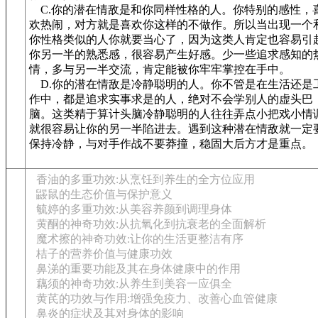
C.你的潜在情敌是和你同样性格的人。你特别的感性，
欢热闹，对方就是喜欢你这样的不做作。所以当出现一个
你性格类似的人你就要当心了，因为这类人肯定也容易引
你另一半的熟悉感，很容易产生好感。少一些追求感知的
情，多与另一半交流，肯定能被你牢牢掌控在手中。
D.你的潜在情敌是冷静聪明的人。你不管是在生活还是
作中，都是追求实事求是的人，绝对不会学别人的虚头巴
脑。这类精于算计头脑冷静聪明的人往往弄点小把戏小情
就很容易让你的另一半陷进去。遇到这种潜在情敌就一定
保持冷静，与对手作战不要莽撞，稳固大后方才是重点。
香油的多重功效:从烹饪到养生的全方位应用
鼹鼠的生态价值与保护意义
毓婷的多重功效:从美容养颜到调理身体
黄酮的神奇功效:从抗氧化到抗衰老的全面解析
魔术擦的神奇功效:让你的生活更整洁有序
桔子的营养价值与健康功效
鼻涕的重要功能及其在身体健康中的作用
藕须的神奇功效:从养生到美容一应俱全
黄芪的功效与作用:增强免疫力、改善心血管健康
鼻炎的症状及其对身体的影响