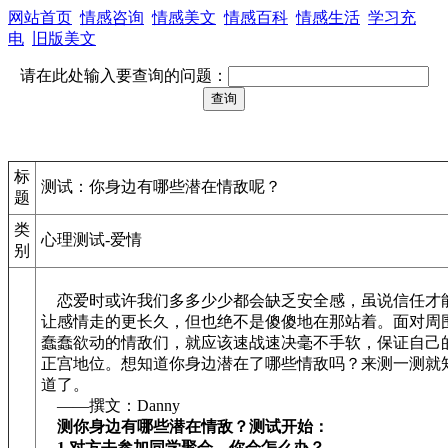
网站首页
情感咨询
情感美文
情感百科
情感生活
学习充
电
旧版美文
请在此处输入要查询的问题：
标
测试：你身边有哪些潜在情敌呢？
题
类
心理测试-爱情
别
恋爱时或许我们多多少少都会缺乏安全感，虽说信任才
让感情走的更长久，但也绝不是傻傻地在那站着。面对周
蠢蠢欲动的情敌们，就应该速战速决毫不手软，保证自己
正宫地位。想知道你身边潜在了哪些情敌吗？来测一测就
道了。
——撰文：Danny
测你身边有哪些潜在情敌？测试开始：
1.对方去参加同学聚会，你会怎么办？