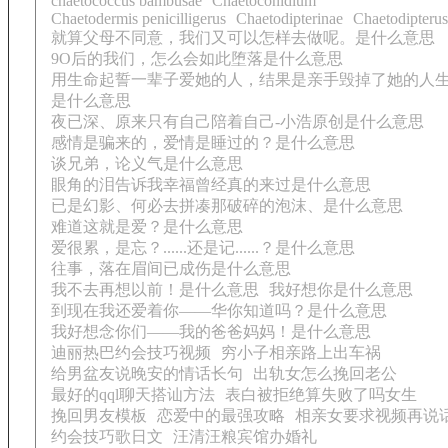
chaetococcus bambusae
Chaetoconidium
Chaetodermis penicilligerus
Chaetodipterinae
Chaetodipterus
就算父母不同意，我们又可以怎样去做呢。是什么意思
9O后的我们，怎么会如此堕落是什么意思
用生命起誓一辈子爱她的人，结果是亲手毁掉了她的人
是什么意思
夜已深、原来只有自己陪着自己-小浩原创是什么意思
感情是骗来的，爱情是睡过的？是什么意思
谈兄弟，论义气是什么意思
眼角的泪告诉我幸福曾经真的来过是什么意思
已是幻影、何必去拼凑那破碎的泡沫、是什么意思
难道这就是爱？是什么意思
爱很累，是忘？......还是记......？是什么意思
往事，落在眉间已成伤是什么意思
我不去再想以前！是什么意思
我好想你是什么意思
到现在我还爱着你——华你知道吗？是什么意思
我好想念你们——我的爸爸妈妈！是什么意思
迪丽热巴约会技巧视频
穷小子相亲路上出车祸
给男盆友说晚安的情话长句
出轨女怎么挽回老公
最好的qql聊天搭讪方法
表白被拒绝算失败了吗女生
挽回男友模板
恋爱中的最强攻略
相亲女要求视频再说
约会技巧歌日文
汪清汪粮宾馆办婚礼