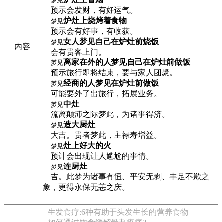
梦见
预示会发财，有好运气。
炉灶上烧烤着食物
梦见
预示会有好事，有收获。
女人梦见自己在炉灶前烧饭
梦见
内容
会有贵客上门。
离家在外的人梦见自己在炉灶前做饭
梦见
预示旅行即将结束，要与家人团聚。
经商的人梦见在炉灶前做饭
梦见
可能要外了出旅行，拓展业务。
中灶
梦见
流离颠沛之际梦此，为诸事得济。
造大厨灶
梦见
大吉。贵者梦此，主禄寿增益。
灶上好大的火
梦见
预计会出现让人尴尬的事情。
连厨灶
梦见
吉。此梦为诸事有恒、平安无剥、丰足不歉之
象，更得永保无恙之庆。
生发食疗:6种有助于头发生长的营养食物