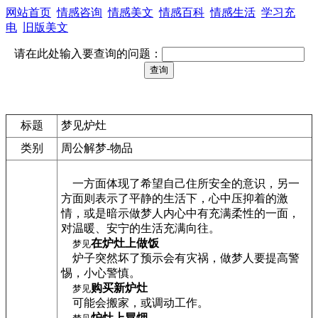
网站首页
情感咨询
情感美文
情感百科
情感生活
学习充
电
旧版美文
请在此处输入要查询的问题：
标题
梦见炉灶
类别
周公解梦-物品
一方面体现了希望自己住所安全的意识，另一
方面则表示了平静的生活下，心中压抑着的激
情，或是暗示做梦人内心中有充满柔性的一面，
对温暖、安宁的生活充满向往。
在炉灶上做饭
梦见
炉子突然坏了预示会有灾祸，做梦人要提高警
惕，小心警慎。
购买新炉灶
梦见
可能会搬家，或调动工作。
炉灶上冒烟