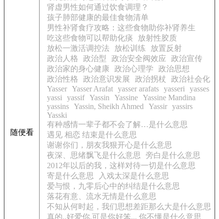
肾虚男性如何通过饮食调理？
孩子肺部健康的最佳食物清单
男性补肾食疗攻略：这些食物助你补肾养生
吃这些食物可以帮助化痰
放射性胶质
放松一激活调控法
放松训练
放置反射
政治人格
政治型
政治安全阀效应
政治宣传
政治家的身心健康
政治心理学
政治思想
政治性格
政治意识发展
政治拐杖
政治社会化
Yasser
Yasser Arafat
yasser arafats
yasseri
yasses
yassi
yassif
Yassin
Yassine
Yassine Mandina
yassins
Yassin, Sheikh Ahmed
Yassir
yassirs
Yasski
有种感情一辈子都不会了解…是什么意思
随便看
遇见 相恋 结束是什么意思
谢谢你们，朋友我狠开心是什么意思
夜深、思绪飘飞是什么意思
旁白是什么意思
2012年以后的我，这样对待一切是什么意思
寄是什么意思
入戏太深是什么意思
爱与恨，九零后心中的纠结是什么意思
落花有意、流水无情是什么意思
不知从何时起，我们思想差距那么大是什么意思
真的..好爱你.可是你好笨... 你不懂是什么意思