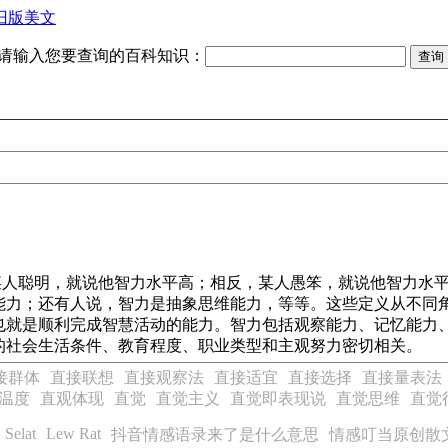
旧版美文
请输入您要查询的百科知识：
。某人聪明，就说他智力水平高；相反，某人愚笨，就说他智力水
能力；还有人说，智力是抽象思维能力，等等。这些定义从不同
也就是顺利完成智慧活动的能力。智力包括观察能力、记忆能力
的社会生活条件、教育程度、职业类型和主观努力密切相关。
接群体
直接联想
直接观察法
直接适宜
直接选择
直接量表法
温度
直观体现
直觉
直觉主义
直觉即表现说
直觉思维
直觉
 Selat
Lew Rat
抖音情感语录来了是什么意思
情感叮当原创散