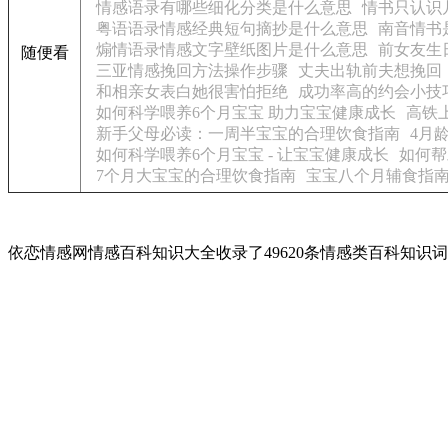
情感语录有哪些细化分类是什么意思
情书只认识
粤语语录情感经典短句摘抄是什么意思
南音情书
煽情语录情感文字壁纸图片是什么意思
前女友生
随便看
三亚情感挽回方法操作步骤
丈夫出轨前夫想挽回
和相亲女表白她很害怕拒绝
成功率高的约会小技
如何科学喂养6个月宝宝 助力宝宝健康成长
高铁
新手父母必读：一周半宝宝的合理饮食指南
4月
如何科学喂养6个月宝宝 - 让宝宝健康成长
如何帮
7个月大宝宝的合理饮食指南
宝宝八个月辅食指南
依恋情感网情感百科知识大全收录了49620条情感类百科知