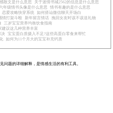
感散文是什么意思
关于迷情书城2562的信息是什么意思
六年级情书头像是什么意思
情书有趣的是什么意思
恋爱攻略快穿系统
如何搭讪微信聊天开场白
感情打架斗殴
新年留言情话
挽回女友时该不该送礼物
做
三岁宝宝营养均衡饮食指南
家建议这几种营养丰富
解决
宝宝蛋白质摄入不足?这些高蛋白零食来帮忙
化
如何为11个月大的宝宝补充钙质
常见问题的详细解释，是情感生活的有利工具。