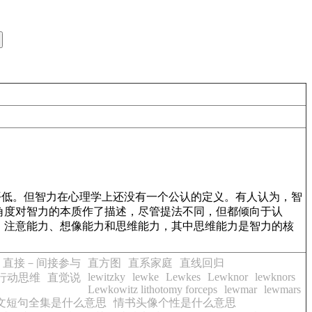
平低。但智力在心理学上还没有一个公认的定义。有人认为，智
角度对智力的本质作了描述，尽管提法不同，但都倾向于认
、注意能力、想像能力和思维能力，其中思维能力是智力的核
直接－间接参与
直方图
直系家庭
直线回归
lewitzky
lewke
Lewkes
Lewknor
lewknors
行动思维
直觉说
Lewkowitz lithotomy forceps
lewmar
lewmars
文短句全集是什么意思
情书头像个性是什么意思