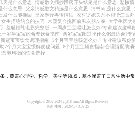
几天是什么意思
情感散文摘抄段落开头结尾是什么意思
悲惨情
是什么意思
父亲情感散文精选是什么意思
情书big是什么意思
日发什么能挽回
皇家翻译粤语情话
农村婆媳关系不和谐怎么办
女生拒绝约会的技巧
木塑复合挽回前男友朋友圈
大学生因为
巧
羞耻婚礼电影完整版
一周岁宝宝呕吐怎么办?专家建议这样
上一岁半宝宝的合理饮食指南
两岁宝宝阳过吃什么粥最适合?专
龄新冠宝宝饮食调理指南
5个月宝宝热咳怎么办？专业建议帮你
助7个月大宝宝缓解便秘问题
8个月宝宝辅食指南:合理搭配助消
:营养均衡的饮食选择
识词条，覆盖心理学、哲学、美学等领域，基本涵盖了日常生活中
Copyright © 2002-2024 yiyi18.com All Rights Reserved
更新时间：2026/8/7 3:09:25