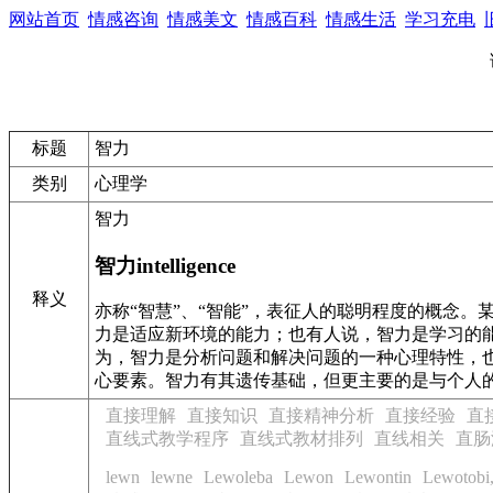
网站首页
情感咨询
情感美文
情感百科
情感生活
学习充电
标题
智力
类别
心理学
智力
智力intelligence
释义
亦称“智慧”、“智能”，表征人的聪明程度的概念
力是适应新环境的能力；也有人说，智力是学习的
为，智力是分析问题和解决问题的一种心理特性，
心要素。智力有其遗传基础，但更主要的是与个人
直接理解
直接知识
直接精神分析
直接经验
直
直线式教学程序
直线式教材排列
直线相关
直肠
lewn
lewne
Lewoleba
Lewon
Lewontin
Lewotobi,