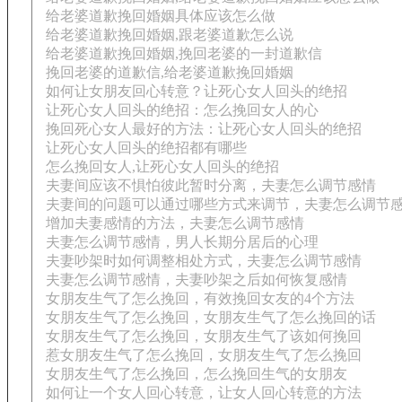
给老婆道歉挽回婚姻具体应该怎么做
给老婆道歉挽回婚姻,跟老婆道歉怎么说
给老婆道歉挽回婚姻,挽回老婆的一封道歉信
挽回老婆的道歉信,给老婆道歉挽回婚姻
如何让女朋友回心转意？让死心女人回头的绝招
让死心女人回头的绝招：怎么挽回女人的心
挽回死心女人最好的方法：让死心女人回头的绝招
让死心女人回头的绝招都有哪些
怎么挽回女人,让死心女人回头的绝招
夫妻间应该不惧怕彼此暂时分离，夫妻怎么调节感情
夫妻间的问题可以通过哪些方式来调节，夫妻怎么调节
增加夫妻感情的方法，夫妻怎么调节感情
夫妻怎么调节感情，男人长期分居后的心理
夫妻吵架时如何调整相处方式，夫妻怎么调节感情
夫妻怎么调节感情，夫妻吵架之后如何恢复感情
女朋友生气了怎么挽回，有效挽回女友的4个方法
女朋友生气了怎么挽回，女朋友生气了怎么挽回的话
女朋友生气了怎么挽回，女朋友生气了该如何挽回
惹女朋友生气了怎么挽回，女朋友生气了怎么挽回
女朋友生气了怎么挽回，怎么挽回生气的女朋友
如何让一个女人回心转意，让女人回心转意的方法