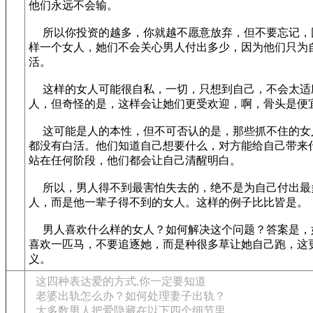
他们永远不会输。
所以你投资的越多，你就越不愿意放弃，但不要忘记，
样一个女人，她们不会关心男人付出多少，因为他们只为
活。
这样的女人可能很自私，一切，只想到自己，不会太适
人，但奇怪的是，这样会让她们更受欢迎，啊，骨头是便
这可能是人的本性，但不可否认的是，那些抓不住的女
都没有白活。他们知道自己想要什么，对方能给自己带来
站在任何阶段，他们都会让自己清醒明白。
所以，男人得不到最害怕失去的，绝不是为自己付出最
人，而是他一辈子得不到的女人。这样的例子比比皆是。
男人喜欢什么样的女人？如何解决这个问题？答案是，
喜欢一匹马，不要追逐她，而是种很多草让她自己跑，这
义。
这四种表达爱的方式,你一定要知道
老婆出轨怎么办？如何处理妻子出轨？
大多数男人把爱隐藏在以下四个细节里