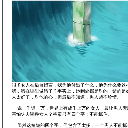
很多女人在后台留言，我为他付出了什么，他为什么要这
我，我在哪里做错了？事实上，她到处都是对的，错的是
人太好了，对他的心，但最后不知道，男人越不珍惜。
说一千道一万，世界上有成千上万的女人，最让男人无
害怕失去哪种女人？答案只有四个字：不能抓住。
虽然这短短的四个字，但包含了太多，一个男人不能抓