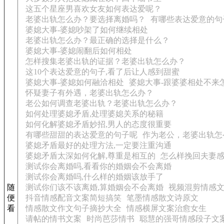
这五个星座男喜欢女友如何表达爱呢？
老婆出轨怎么办？要选择离婚吗？
有哪些表达爱意的句
婆媳大事-婆媳吵架了如何继续相处
老婆出轨怎么办？最正确的选择是什么？
婆媳大事-婆媳闹翻后如何相处
怎样搜集老婆出轨的证据？老婆出轨怎么办？
这10个表达爱意的句子,看了后让人感到甜蜜
婆媳大事-婆媳如何融洽相处
婆媳大事-跟婆婆相处不来
怀疑妻子有外遇，老婆出轨怎么办？
老公如何调查老婆出轨？老婆出轨怎么办？
如何处理婆媳矛盾,处理婆媳关系的秘籍
如何化解婆媳矛盾妙招,男人的态度很重要
有哪些甜甜的表达爱意的句子呢
作为老公，老婆出轨怎
婆媳矛盾最好的处理方法,一定要注重沟通
婆媳矛盾太深如何化解,尊重是相互的
怎么样挽回夫妻
测试你会离婚吗,看看你的婚姻会不会离婚
测试你会离婚吗,什么样的婚姻该放手了
随
测试你们该不该离婚,算婚姻会不会离婚
视频混剪情感
便
抖音情感配音文案简短搞笑
笔墨情感散文诗原文
看
情感散文作文句子摘抄大全
情感横屏文案治愈女生
请帖的情书文案
时尚芭莎情书
聪慧的强哥情感段子文