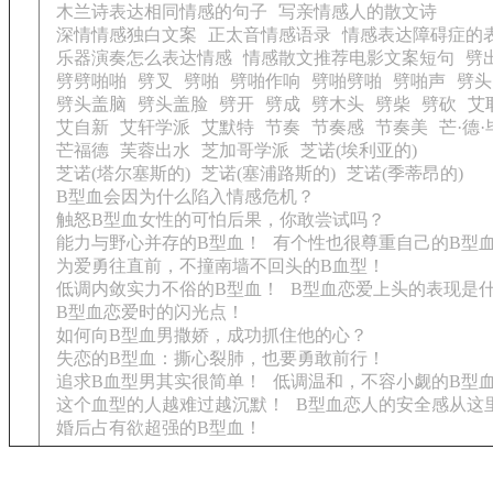
木兰诗表达相同情感的句子
写亲情感人的散文诗
深情情感独白文案
正太音情感语录
情感表达障碍症的
乐器演奏怎么表达情感
情感散文推荐电影文案短句
劈
劈劈啪啪
劈叉
劈啪
劈啪作响
劈啪劈啪
劈啪声
劈头
劈头盖脑
劈头盖脸
劈开
劈成
劈木头
劈柴
劈砍
艾
艾自新
艾轩学派
艾默特
节奏
节奏感
节奏美
芒·德
芒福德
芙蓉出水
芝加哥学派
芝诺(埃利亚的)
芝诺(塔尔塞斯的)
芝诺(塞浦路斯的)
芝诺(季蒂昂的)
B型血会因为什么陷入情感危机？
触怒B型血女性的可怕后果，你敢尝试吗？
能力与野心并存的B型血！
有个性也很尊重自己的B型
为爱勇往直前，不撞南墙不回头的B血型！
低调内敛实力不俗的B型血！
B型血恋爱上头的表现是
B型血恋爱时的闪光点！
如何向B型血男撒娇，成功抓住他的心？
失恋的B型血：撕心裂肺，也要勇敢前行！
追求B血型男其实很简单！
低调温和，不容小觑的B型
这个血型的人越难过越沉默！
B型血恋人的安全感从这
婚后占有欲超强的B型血！