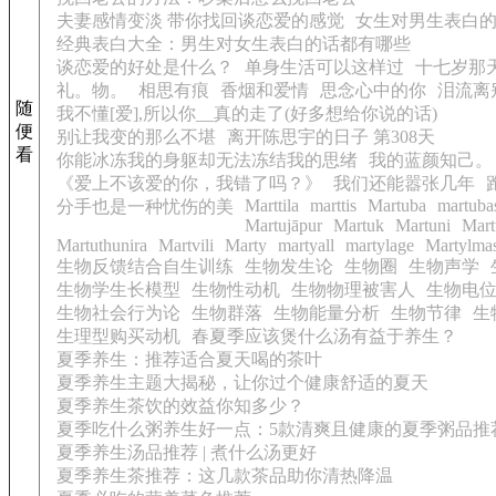
夫妻感情变淡 带你找回谈恋爱的感觉
女生对男生表白
经典表白大全：男生对女生表白的话都有哪些
谈恋爱的好处是什么？
单身生活可以这样过
十七岁那
礼。物。
相思有痕
香烟和爱情
思念心中的你
泪流离
随
我不懂[爱],所以你__真的走了(好多想给你说的话)
便
别让我变的那么不堪
离开陈思宇的日子 第308天
看
你能冰冻我的身躯却无法冻结我的思绪
我的蓝颜知己。
《爱上不该爱的你，我错了吗？》
我们还能嚣张几年
Marttila
marttis
Martuba
martuba
分手也是一种忧伤的美
Martujāpur
Martuk
Martuni
Mart
Martuthunira
Martvili
Marty
martyall
martylage
Martylma
生物反馈结合自生训练
生物发生论
生物圈
生物声学
生物学生长模型
生物性动机
生物物理被害人
生物电
生物社会行为论
生物群落
生物能量分析
生物节律
生
生理型购买动机
春夏季应该煲什么汤有益于养生？
夏季养生：推荐适合夏天喝的茶叶
夏季养生主题大揭秘，让你过个健康舒适的夏天
夏季养生茶饮的效益你知多少？
夏季吃什么粥养生好一点：5款清爽且健康的夏季粥品推
夏季养生汤品推荐 | 煮什么汤更好
夏季养生茶推荐：这几款茶品助你清热降温