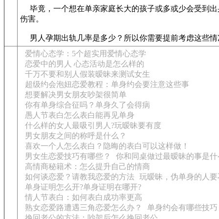
毕竟，一个想在单亲家庭长大的孩子或多或少会受到出
伤害。
男人孕期出轨几率是多少？所以你需要提前考虑这些情
爱情心态学：5个超实用爱情心态学
恋爱中的男人 心态活动是怎么样的
千万不要和别人假装暧昧来测试女生
超级约会泡妞恋爱教程：单身约会要注意这些事
想要解决男女朋友吵架很简单
你有单身综合征吗？单身久了会得病
愚人节表白怎么表白能再见单身
什么样的女人最吸引男人?玩暧昧要有度
男女朋友之间的称呼是什么？
喜欢一个人怎么表白？隐晦的表白可以这样做！
男女生恋爱技巧有哪些？
你和同桌做过最暧昧的事是什
高情商秘籍术：怎么提升自己的情商
如何谈恋爱？请教我恋爱的方法
玩暧昧，伪单身的人要
单身证明怎么开?单身证明在哪开?
情人节表白：如何表白成功率更高
熟女恋爱路遭遇三角恋爱怎么办？
单身约会有哪些技巧
挽回老公的方法：吵架后怎么挽回老公