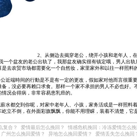
2、从侧边去揭穿老公，绕开小孩和老年人，在
，我一个盆友的老公出轨了，我那盆友确实很有镇定哦，男人出轨
算是去农贸市场都需要化一个自然妆，家里家外和以往一样照料
公近端時间的行動是不是有一定的更改，假如家对他而言很重要
准备，没必要再赖口求食。那样一个家不承担的男人不必也好。
的情况会得病，非常容易患乳癌的。
薪水都交到你呢，对家中老年人、小孩，家务活或是一样照料着
车屹立不倒，在外面彩旗飘飘，你能不用理睬，装着不清楚，它
么复合？
爱情最后怎么挽回？
情感危机挽回：冷冻爱情怎么挽
广州怎么挽回爱情？
异地怎么挽回爱情？
爱情丢失怎么挽回