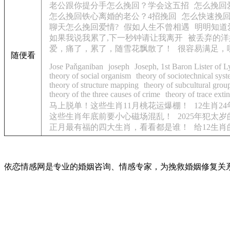
老公跟你提分手怎么挽回？学会这五招
怎么挽回
怎么挽回铁心离婚的老公？4招挽回
怎么快速挽
聊天怎么挽回爱情?
假如人生不曾相遇
明明知道
如果我说我累了,下一秒钟请让我离开
被丢弃的洋
爱，痛了，累了，随雪花飘散了！
很容易满足，
随便看
Jose Paňganiban
joseph
Joseph, 1st Baron Lister of 
theory of social organism
theory of sociotechnical sys
theory of structure mapping
theory of subcultural grou
theory of the three causes of crime
theory of trace exti
马上脱单！这些生肖11月桃花运爆棚！
12生肖2
这些生肖年底前要小心磁场混乱！
2025年犯太
正月最有福的四大生肖，看看都是谁！
给12生肖
依恋情感网是专业的婚姻咨询、情感专家，为挽救婚姻修复关