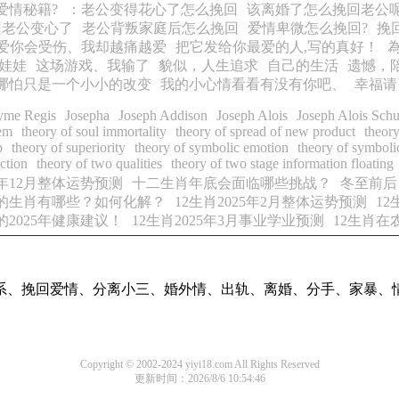
爱情秘籍?
：老公变得花心了怎么挽回
该离婚了怎么挽回老公呢
回老公变心了
老公背叛家庭后怎么挽回
爱情卑微怎么挽回?
挽
爱你会受伤、我却越痛越爱
把它发给你最爱的人,写的真好！
娃娃
这场游戏、我输了
貌似，人生追求
自己的生活
遗憾，
哪怕只是一个小小的改变
我的小心情看看有没有你吧、
幸福请
Lyme Regis
Josepha
Joseph Addison
Joseph Alois
Joseph Alois Sch
tem
theory of soul immortality
theory of spread of new product
theory
p
theory of superiority
theory of symbolic emotion
theory of symbolic
nction
theory of two qualities
theory of two stage information floating
4年12月整体运势预测
十二生肖年底会面临哪些挑战？
冬至前后
岁的生肖有哪些？如何化解？
12生肖2025年2月整体运势预测
12
的2025年健康建议！
12生肖2025年3月事业学业预测
12生肖
系、挽回爱情、分离小三、婚外情、出轨、离婚、分手、家暴、
Copyright © 2002-2024 yiyi18.com All Rights Reserved
更新时间：2026/8/6 10:54:46