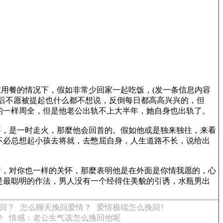
用餐的情况下，假如非常少回家一起吃饭，(发一条信息内容
后不愿被提起也什么都不想说，反倒每日都高高兴兴的，但
的一样周全，但是他老公出轨不上大半年，她自身也出轨了。
，是一时走火，那麼他会回首的。假如他或是独来独往，来看
不必总想起小孩去将就，去憋屈自身，人生道路不长，说给出
，对你也一样的关怀，那麼表明他是在外面是你情我愿的，心
是最聪明的作法，男人没有一个经得住美貌的引诱，水瓶男出
回？
怎么聊天挽回爱情？
爱情极端怎么挽回?
？
情感：老公生气该怎么挽回他呢