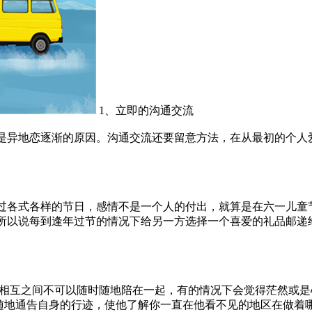
1、立即的沟通交流
异地恋逐渐的原因。沟通交流还要留意方法，在从最初的个人
各式各样的节日，感情不是一个人的付出，就算是在六一儿童
，所以说每到逢年过节的情况下给另一方选择一个喜爱的礼品邮递
相互之间不可以随时随地陪在一起，有的情况下会觉得茫然或是
随地通告自身的行迹，使他了解你一直在他看不见的地区在做着