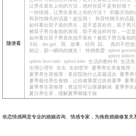
让男生喜欢上你的方法，他对你是不是有好感？
一份情感，让男生喜欢上你的方法？
积极主动的
和异性聊天的话题！超实用！
和异性聊天的话题,
如何看出双子座的男生，是不是喜欢你，双子男只
被双子男当备胎的表现，双子座这样对你，一定是
如何看出双子男喜欢或不喜欢？被双子男当备胎的
随便看
X站、the girl、我、故事、结局
囚。
真的不想放
spleen governi
铭记，那一瞬间的微笑！
怜悯祭爱
spleen indices
spleen liver ratio
spleen lobe
生活的教科书
生活美
生理心理学
生生
生的哲学
夏季养生美食推荐：
夏季养生茶推荐：美容院泡什么茶最适合
夏季养
夏季最佳养生食物，让你健康度过炎炎夏季
夏季
夏季养生茶推荐：煮这些可以驱暑解渴
夏季养生
夏日养生茶，缓解夏季喉咙干燥
依恋情感网是专业的婚姻咨询、情感专家，为挽救婚姻修复关