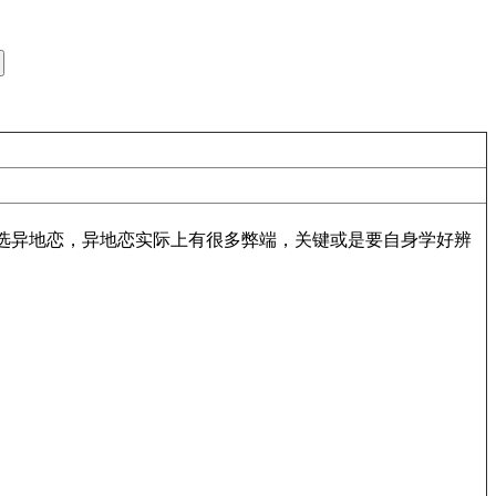
选异地恋，异地恋实际上有很多弊端，关键或是要自身学好辨