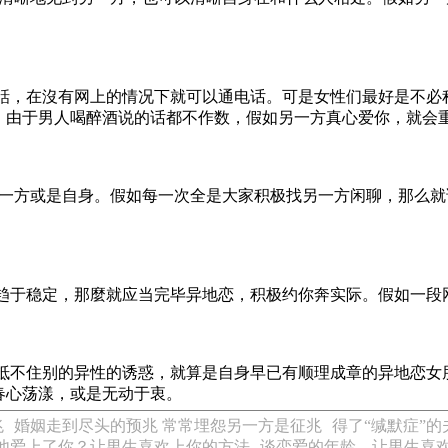
，在沒有网上的情况下就可以通电话。可是女性们最好是不必
。由于男人喝醉酒说的话都不作数，假如另一方真心爱你，就会
一方或是自身。假如每一次全是大家积极找另一方闲聊，那么就
于稳定，那麼就应当完毕异地恋，积极约你奔实际。假如一段
不住别的异性的诱惑，就算是自身早已有顺理成章的异地恋女
春心荡漾，或是无动于衷。
兆
婚姻走到尽头的预兆 常常埋怨另一方是征兆
得了“缄默症”的
他爱上了你？让男生喜欢上你的方法
谈恋爱的年龄，让男生喜