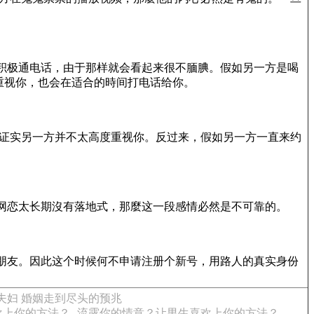
积极通电话，由于那样就会看起来很不腼腆。假如另一方是喝
重视你，也会在适合的時间打电话给你。
证实另一方并不太高度重视你。反过来，假如另一方一直来约
网恋太长期沒有落地式，那麼这一段感情必然是不可靠的。
朋友。因此这个时候何不申请注册个新号，用路人的真实身份
夫妇 婚姻走到尽头的预兆
欢上你的方法？
流露你的情意？让男生喜欢上你的方法？