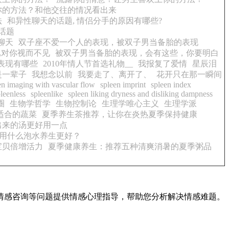
你的方法？和他交往的情况看出来
法
和异性聊天的话题, 情侣分手的原因有哪些?
话题
聊天
双子座不爱一个人的表现，被双子男当备胎的表现
已对你视而不见
被双子男当备胎的表现，会有这些，你要明白
表现有哪些
2010年情人节首选礼物__
我报复了爱情
星辰泪
是一辈子
我想念以前
我要走了、离开了、
花开只在那一瞬间
en imaging with vascular flow
spleen imprint
spleen index
leenless
spleenlike
spleen liking dryness and disliking dampness
圈
生物学哲学
生物控制论
生理学唯心主义
生理学派
适合的蔬菜
夏季养生茶推荐，让你在炎热夏季保持健康
出来的汤更好用一点
用什么泡水养生更好？
宝贝倍增活力
夏季健康养生：推荐五种清爽消暑的夏季粥品
情感咨询等问题提供情感心理指导，帮助您分析解决情感难题。