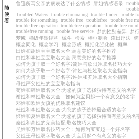
troubl
鲁迅所写父亲的病表达了什么情感
胖姐情感语录
随
troubl
便
Troubled Waters
trouble eliminating
trouble finder
trouble fo
trouble for something
trouble free
troublefree
trouble free m
看
trouble free operation
troublefree operation
trouble free runn
troublefree running
trouble free service
梦的性别差异
梦
梦魇
梯级年龄结构
械斗
检索
棒框测验
森田疗法
椭
概念同化
概念学习
概念形成
概括化强化物
概率
田姓和胡姓宝宝取名大全:寓意美好的名字推荐
白姓和李姓宝宝取名大全:寓意美好的名字推荐
如何为孩子取一个好名字?简姓与欧阳姓取名技巧大全
如何为孩子取一个好名字?许姓与杜姓取名大全指南
如何为孩子取一个好名字?许姓和罗姓取名大全指南
母姓严父姓杜的宝宝取名指南
苟姓和韩姓取名大全:为您的孩子选择独特有意义的名字
谢姓和林姓取名大全：如何为宝贝起一个有意义的名字
邓姓和欧姓女孩的优质取名建议
杜姓和李姓取名大全:为您的孩子选择最合适的名字
姬姓和夏姓取名大全:为您的孩子选择独特而有意义的名
秦姓和高姓的完美搭配:取名技巧大全
吴姓和万姓取名技巧大全：如何为宝宝起一个好名字
父姓王母姓双字取名大全:为宝贝起个有意义的名字