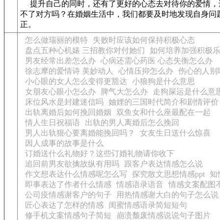
提升自己的同时，还有了更好的心态去对待你的爱情，
不了对方吗？在婚姻生活中，我们都要及时地发现自身问
正。
怎么做瑞丽的模特
失败时应该如何保持积极心态
盘点五种心机婊 三招教你对付她们
如何培养加强积极
男友经常出差怎么办
心病还需心药医 心态失衡怎么办
徐志摩的爱情诗 美妙动人
心情压抑怎么办
伤心的人别
小心眼的女人怎么变得更豁达
小狼狗是什么意思
女朋友心眼小怎么办
脾气大怎么办
走狗屎运是什么意
床位风水是封建迷信吗
妯娌的三国时代简介和剧情评价
出轨离婚后如何挽回婚姻
双鱼女和什么座最配在一起
情人生日祝福语
出轨的男人离婚后怎么挽回
男人出轨狠心要离婚能挽回吗？
女友生日送什么惊喜
因人成事的故事是什么
订婚送什么礼物好？这些订婚礼物请你收下
追回前男友欲擒故纵有用吗
跟客户表达情感怎么说
作文想表达什么情感呢怎么写
探究散文思想情感ppt
知
即事表达了作者什么情感
情感语录语音
情感文案配图
公司疫情感谢客户的句子
用热情感谢大白的句子怎么说
匠心表达了怎样的情感
闺蜜情感语录简短短句
修手机文案情感句子简短
崩溃颓废情感说说句子图片