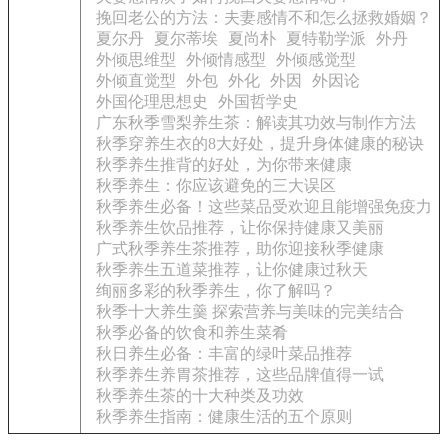
挽回老公的方法：夫妻感情不和怎么拯救婚姻？
夏尔丹
夏尔蒂埃
夏尚朴
夏特勒学派
外丹
外倾思维型
外倾情感型
外倾感觉型
外倾直觉型
外包
外化
外因
外因论
外国伦理思想史
外国哲学史
广东秋季雪梨养生茶：解读其功效与制作方法
秋季穿养生衣的8大好处，提升身体健康的秘诀
秋季养生推背的好处，为你带来健康
秋季养生：你应该避免的三大误区
秋季养生必备！这些菜品受欢迎且能增强免疫力
秋季养生饮品推荐，让你保持健康又美丽
广式秋季养生茶推荐，助你迎接秋季健康
秋季养生五道菜推荐，让你健康过秋天
绚丽多彩的秋季养生，你了解吗？
秋季十大养生羹 探索营养与美味的完美结合
秋季必备的饮食和养生菜肴
秋日养生必备：丰富的绿叶菜品推荐
秋季养生养胃茶推荐，这些品牌值得一试
秋季养生茶的十大种类及功效
秋季养生指南：健康生活的五个原则