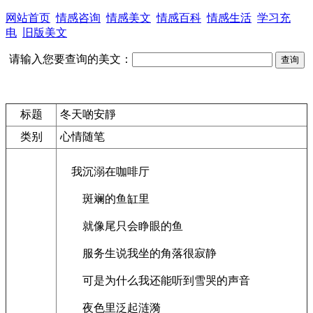
网站首页
情感咨询
情感美文
情感百科
情感生活
学习充
电
旧版美文
请输入您要查询的美文：
标题
冬天啲安靜
类别
心情随笔
我沉溺在咖啡厅
斑斓的鱼缸里
就像尾只会睁眼的鱼
服务生说我坐的角落很寂静
可是为什么我还能听到雪哭的声音
夜色里泛起涟漪