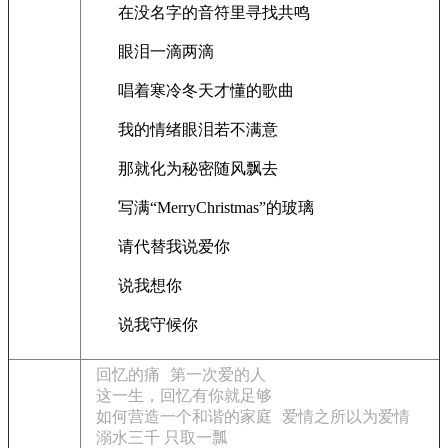
在没名字的音符里寻找共鸣
眼泪一滴两滴
唱着寒冷冬天才懂的歌曲
我的情绪眼泪若不满意
那就化为秘密随风飘去
写满“MerryChristmas”的玻璃
请代替我说爱你
说我想你
说我守候你
回忆的痛
第一次爱的人
这一生，回忆有你就足够
如何营造一个和谐的家庭
爱情之所以为爱情
溺水三千 只取一瓢