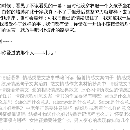
候，看见了不该看见的一幕：当时他没穿衣服一个女孩子坐在
白皙的胳膊如此干净我真下不了手但最后整整92刀就那样下去了；
像一颗炸弹，随时会爆炸；可我把自己的情绪稳住了，我知道我一
！我接受不了这样的事，我们都有错，你错在一开始不该接受我对
同的语言，就放手吧~让彼此的路更宽。
~~~
和你爱过的那个人——叶儿！
市情感语录
情感类散文故事书籍阅读
怪兽情感文案句子
情感
纹身情感句子文案治愈
散文情感作文素材摘抄高中
情感散文
心情感语录英文
爱的相思情感经典散文
冰心闲情所表达的情感
子图片
情感课程引流文案
情书的作品要求有哪些
saith是什么
是什么意思
Saitoh是什么意思
saitomycin是什么意思
Saitori是什么
拍才好看呢?
中老年征婚要注意哪些
结婚对戒有着什么样的意
网征婚靠谱吗
结婚礼物送什么好?结婚登记流程怎么走?
怀疑老
意事项有哪些
女性征婚要注意什么
男人变心的表现你知道几个