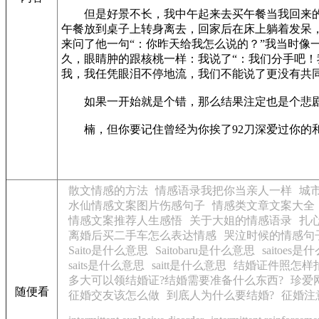
但是好景不长，我中午起来去买午餐当我回来的时
午餐放到桌子上转身离去，回家后在床上躺着发呆，
来问了他一句“：你昨天给我怎么说的？”我当时
久，眼睛肿的跟核桃一样：我说了“：我们分手吧
我，我任凭眼泪不停地流，我们不能说了更没有共
如果一开始就是个错，那么结果注定也是个悲剧~
楠，但你要记住曾经为你挨了92刀深爱过你的
散文情感的方法
情感语录我把你当亲人一样
城
水仙情感文案图片伤感句子
情感类文章文案大全
情感文案推荐人生感悟
关于大姐的情感语录
扎
离婚后买二手车怎么表达情感
哭泣时候的情感句
Saito是什么意思
Saitobaru是什么意思
saitoes
saits是什么意思
saitt是什么意思
结婚证件照怎样
多大可以领结婚证?结婚需要准备什么东西?
珍爱
随便看
征婚交友该怎么做
到底人为什么要结婚?
征婚注