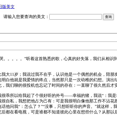
旧版美文
请输入您要查询的美文：
。。。。。”听着这首熟悉的歌，心真的好失落，我们从相识到相
大11岁；我说过我不在乎，认识他是一个偶然的机会，陪朋
也明白他就是我爱情的终点，当然那只是一次幼稚的幻想。演出
此，我们聊的很投机也忘记了时间的存在：一直聊了很久然后才
乖所以给我起了个很好听的外号——幸福的猪，我说“：我是幸
我很自私，我想把他占为己有：可是我很明白像他那工作不沾花
话他问我“：怎么了？”“没事，只想听听你的声音。”就这样，
完后都在看电视，可是谁都不知道彼此心里在想些什么？从那以