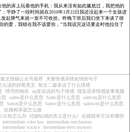
他的床上玩着他的手机：我从来没有如此尴尬过，我把他的
平静了一段时间就在2010年1月22日我还没起来一个女孩进
旦发起脾气来就一发不可收拾。昨晚下班后我们坐下来谈了很
你的爱，我错在我不该爱你，”当我说完这话要走时他拉住了
类散文投稿公众号推荐
夫妻情感亲情友情的句子
怎么读的好呢英文
散文二篇表达了什么情感
是
情书伤物语
qq发说说的句子情感
现实语录情感故事视频
意思
saithe是什么意思
Saitic是什么意思
saitivity是什么意思
意思
Saitoti是什么意思
Saitov是什么意思
saitowitz是什么意思
义
征婚相亲该怎么做
公出轨怎么办
结婚钻戒的意义是什么?
征婚脱单方法有哪些
intermediate color law
intermediate mechanism
intermediate scicnce
intermediate-term mcmory