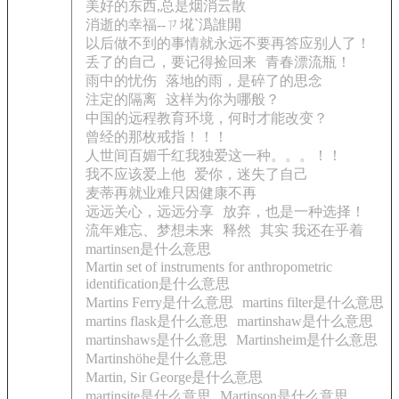
美好的东西,总是烟消云散
消逝的幸福--ㄗ埖`潙誰閞
以后做不到的事情就永远不要再答应别人了！
丢了的自己，要记得捡回来
青春漂流瓶！
雨中的忧伤
落地的雨，是碎了的思念
注定的隔离
这样为你为哪般？
中国的远程教育环境，何时才能改变？
曾经的那枚戒指！！！
人世间百媚千红我独爱这一种。。。！！
我不应该爱上他
爱你，迷失了自己
麦蒂再就业难只因健康不再
远远关心，远远分享
放弃，也是一种选择！
流年难忘、梦想未来
释然
其实 我还在乎着
martinsen是什么意思
Martin set of instruments for anthropometric
identification是什么意思
Martins Ferry是什么意思
martins filter是什么意思
martins flask是什么意思
martinshaw是什么意思
martinshaws是什么意思
Martinsheim是什么意思
Martinshöhe是什么意思
Martin, Sir George是什么意思
martinsite是什么意思
Martinson是什么意思