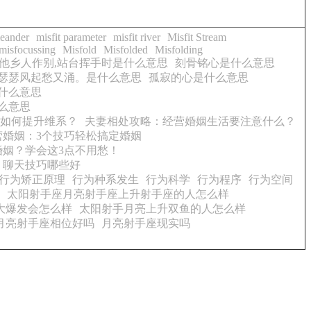
meander
misfit parameter
misfit river
Misfit Stream
misfocussing
Misfold
Misfolded
Misfolding
他乡人作别,站台挥手时是什么意思
刻骨铭心是什么意思
瑟瑟风起愁又涌。是什么意思
孤寂的心是什么意思
什么意思
么意思
如何提升维系？
夫妻相处攻略：经营婚姻生活要注意什么？
营婚姻：3个技巧轻松搞定婚姻
婚姻？学会这3点不用愁！
？聊天技巧哪些好
行为矫正原理
行为种系发生
行为科学
行为程序
行为空间
太阳射手座月亮射手座上升射手座的人怎么样
大爆发会怎么样
太阳射手月亮上升双鱼的人怎么样
月亮射手座相位好吗
月亮射手座现实吗