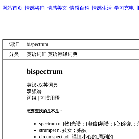
网站首页
情感咨询
情感美文
情感百科
情感生活
学习充电
词汇
bispectrum
分类
英语词汇 英语翻译词典
bispectrum
英汉-汉英词典
双频谱
词组 | 习惯用语
您要查找的是不是：
spectrum
n. [物]光谱；[电信]频谱；[心]余象
strumpet
n. 妓女；娼妓
circumspect
adj. 谨慎小心的,周到的