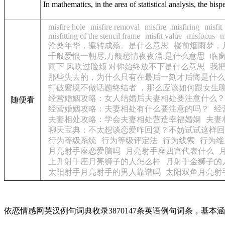
In mathematics, in the area of statistical analysis, the
bisp
misfire hole
misfire removal
misfire
misfiring
misfit
misfitting of the stencil frame
misfit value
misfocus
m
沧桑年华，辗转成殇。是什么意思
楼前烟雨梦，
千般爱恨一朝尽,万般愁情夜夜涌.是什么意思
临
雨下 风吹过脸颊 对你始终放不下是什么意思
我
那些失去的，为什么只有在最后一刻才后悔是什么
打破窘境不做话题终结者 ，那么应该如何跟女生
经营婚姻攻略：女人结婚后夫妻相处要注意什么？
随便看
经营婚姻攻略：夫妻相处有什么要注意的吗？
经
夫妻相处攻略：学会夫妻相处营造幸福婚姻
夫妻
聊天宝典：不太想谈恋爱咋回复？不妨试试这样回
行为等级系统
行为等级评定法
行为线索
行为维
月亮射手座恋爱脑吗
月亮射手座四宫代表什么
上升射手座月亮狮子的人怎么样
月射手金狮子的
太阳射手月亮射手的男人靠谱吗
太阳双鱼月亮射
依恋情感网英汉例句词典收录3870147条英语例句词条，基