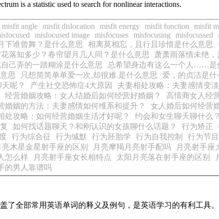
ectrum
is a statistic used to search for nonlinear interactions.
misfit angle
misfit dislocation
misfit energy
misfit function
misfit 
isfocused
misfocused image
misfocuses
misfocusing
misfocussed
月下谁曾舞？是什么意思
相离莫相忘，且行且珍惜是什么意思
窗花落知多少？卷帘望月几人同？是什么意思
萧萧雨落情未绝，
把自己弄的一踏糊涂是什么意思
总希望身边有这么一个人……是
意思
只想简简单单爱一次,却很难.是什么意思
爱，的贞洁是什
聊天呢？
产生社交恐怖症4大原因
夫妻相处攻略：夫妻感情变淡
经营婚姻攻略：女人结婚后如何经营好婚姻？
高情商女人经
营婚姻的方法：夫妻感情如何维系和提升？
女人婚后如何经营
相处攻略：如何经营婚姻生活才好呢？
约会和女生聊天聊什么
复
如何找话题聊天？和刚认识的女孩聊什么话题？
行为矫正
度
行为综合征
行为缄默
行为胚胎学
行为自我控制
行为节目
月亮木星金星射手座的区别
月亮摩羯月亮射手配吗
月亮射手座
人怎么样
月亮射手座女长相特点
太阳月亮落在射手座的区别
手的男人靠谱吗
本涵盖了全部常用英语单词的释义及例句，是英语学习的有利工具。