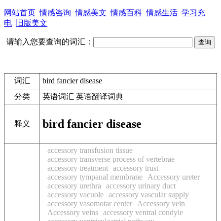
网站首页
情感咨询
情感美文
情感百科
情感生活
学习充
电
旧版美文
请输入您要查询的词汇：
词汇
bird fancier disease
分类
英语词汇 英语翻译词典
bird fancier disease
释义
accessory transfusion tissue
accessory transverse process of vertebrae
accessory treatment
accessory trust
accessory tympanal membrane
Accessory ureter
accessory urethra
accessory urinary duct
accessory vacuole
accessory vascular supply
accessory vasomotar center
Accessory vein
Accessory veins
accessory ventral condyle