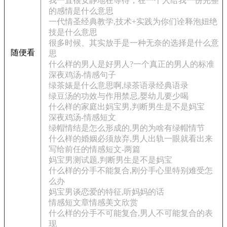
我一直很安静地在等待，在一个人给我一份完整
的感情是什么意思
一代情圣经典教学,技术+实践为你们诠释泡妞绝
技是什么意思
很多时候、其实放手是一种无奈的选择是什么意
随便看
思
什么样的男人是好男人?一个真正的男人的标准
深夜鸡汤-情感句子
绿茶婊是什么意思啊,绿茶语录经典语录
绿豆汤的功效与作用禁忌,婴幼儿要少喝
什么样的家庭出妈宝男,判断男生是不是妈宝
深夜鸡汤-情感短文
绿帽情结是怎么形成的,男的为啥有绿帽情节
什么样的婚姻必须放弃,男人出轨一眼就看出来
写给前任的情感短文-两篇
妈宝男测试题,判断男生是不是妈宝
什么样的分手不能复合,刚分手心里特别难受怎
么办
妈宝男谈恋爱的特征,听妈妈的话
情感短文章情感美文欣赏
什么样的分手不可能复合,男人不可能复合的表
现