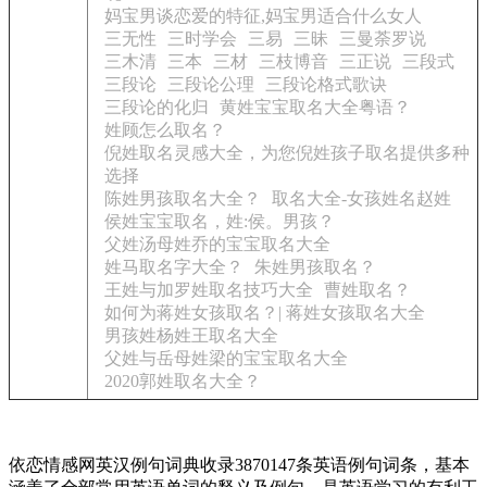
妈宝男谈恋爱的特征,妈宝男适合什么女人
三无性
三时学会
三易
三昧
三曼荼罗说
三木清
三本
三材
三枝博音
三正说
三段式
三段论
三段论公理
三段论格式歌诀
三段论的化归
黄姓宝宝取名大全粤语？
姓顾怎么取名？
倪姓取名灵感大全，为您倪姓孩子取名提供多种
选择
陈姓男孩取名大全？
取名大全-女孩姓名赵姓
侯姓宝宝取名，姓:侯。男孩？
父姓汤母姓乔的宝宝取名大全
姓马取名字大全？
朱姓男孩取名？
王姓与加罗姓取名技巧大全
曹姓取名？
如何为蒋姓女孩取名？| 蒋姓女孩取名大全
男孩姓杨姓王取名大全
父姓与岳母姓梁的宝宝取名大全
2020郭姓取名大全？
依恋情感网英汉例句词典收录3870147条英语例句词条，基本