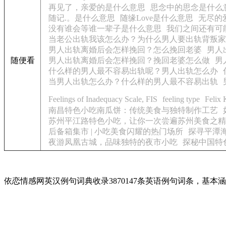
再见了，亲爱的是什么意思
思念中的思念是什么
随记.。是什么意思
随缘Love是什么意思
无尽的
没有谁会等谁一辈子是什么意思
我们之间还有可能
当老公出轨我该怎么办？为什么男人要出轨背叛家
男人出轨离婚后会怎样挽回？怎么挽回老婆
男人
随便看
男人出轨离婚后会怎样挽回？挽回老婆怎么做
男
什么样的男人最不容易出轨呢？男人出轨怎么办
当男人出轨怎么办？什么样的男人最不容易出轨
Feelings of Inadequacy Scale, FIS
feeling type
Felix 
南昌特色小吃南瓜饼：传统美食与独特制作工艺
苏州平江路特色小吃，让你一次尝遍苏州美食之精
后备箱集市 | 小吃美食闪耀的热门场所
探寻平潭
夜游凤凰古城，品味独特的夜市小吃
探秘中国特
依恋情感网英汉例句词典收录3870147条英语例句词条，基