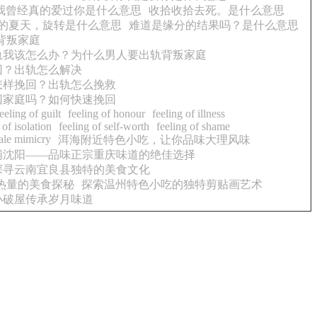
我曾经真的爱过你是什么意思
收拾收拾去死。是什么意思
初恋的夏天，旋转是什么意思
难道是缘分的结果吗？是什么意思
背叛家庭
轨我该怎么办？为什么男人要出轨背叛家庭
回？出轨怎么解决
怎样挽回？出轨怎么挽救
回家庭吗？如何快速挽回
eeling of guilt
feeling of honour
feeling of illness
 of isolation
feeling of self-worth
feeling of shame
ale mimicry
洱海附近特色小吃，让你品味大理风味
铺沈阳——品味正宗重庆味道的绝佳选择
探寻云南宜良县独特的美食文化
热量的美食探秘
探索温州特色小吃的独特剪贴画艺术
小破屋传承岁月味道