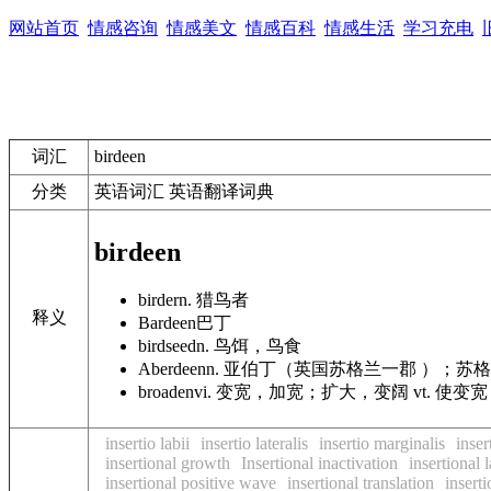
网站首页
情感咨询
情感美文
情感百科
情感生活
学习充电
词汇
birdeen
分类
英语词汇 英语翻译词典
birdeen
birder
n. 猎鸟者
释义
Bardeen
巴丁
birdseed
n. 鸟饵，鸟食
Aberdeen
n. 亚伯丁（英国苏格兰一郡 ）；苏格
broaden
vi. 变宽，加宽；扩大，变阔 vt. 使变
insertio labii
insertio lateralis
insertio marginalis
inser
insertional growth
Insertional inactivation
insertional 
insertional positive wave
insertional translation
inserti