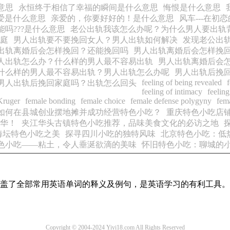
意思
永恒终于相信了幸福的瞬间是什么意思
悔恨是什么意思
爱是什么意思
亲爱的，你要好好的！是什么意思
风车---在
吗???是什么意思
老公出轨我该怎么办呢？为什么男人要出轨
庭
男人出轨要不要挽回女人？男人出轨如何解决
发现老公出
出轨离婚后会怎样挽回？还能挽回吗
男人出轨离婚后会怎样挽
人出轨怎么办？什么样的男人最不容易出轨
男人出轨离婚后会
什么样的男人最不容易出轨？男人出轨怎么办呢
男人出轨后挽
feeling of being revealed
f
男人出轨后挽回家庭吗？出轨怎么回头
feeling of intimacy
feeling
Kruger
female bonding
female choice
female defense polygyny
fem
如何在县城创业摆地摊并成功经营特色小吃？
重庆特色小吃店
华！
夹江华头古镇特色小吃推荐，品味美食文化的必访之地
海坛特色小吃之美
探寻四川小吃的独特风味
北京特色小吃：低
色小吃——粘土，令人垂涎欲滴的美味
怀旧特色小吃：聊城的
本涵盖了全部常用英语单词的释义及例句，是英语学习的有利工具。
Copyright © 2004-2024 Yiyi18.com All Rights Reserved