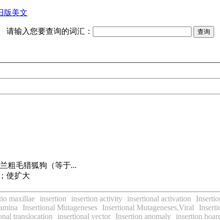
旧版美文
请输入您要查询的词汇：
兰粗毛猎狐狗（等于...
宽；使扩大
tio maxillae
insertion
insertion activity
insertional activation
Inserti
lamina
Insertional Mutageneses
Insertional Mutageneses,Viral
Insert
onal translocation
insertional vector
Insertion anomaly
insertion boar