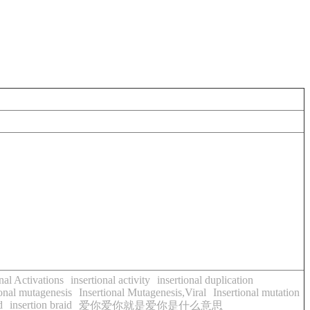
onal Activations
insertional activity
insertional duplication
ional mutagenesis
Insertional Mutagenesis,Viral
Insertional mutation
d
insertion braid
爱你爱你就是爱你是什么意思